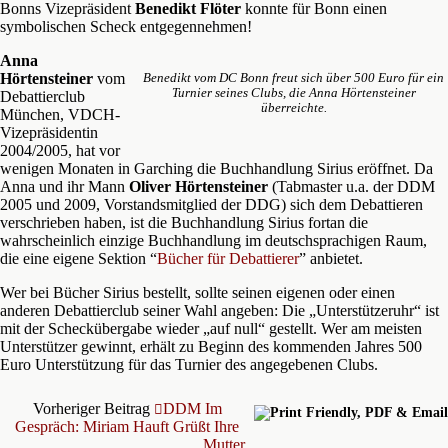
Bonns Vizepräsident
Benedikt Flöter
konnte für Bonn einen
symbolischen Scheck entgegennehmen!
Anna
Hörtensteiner
vom
Benedikt vom DC Bonn freut sich über 500 Euro für ein
Turnier seines Clubs, die Anna Hörtensteiner
Debattierclub
überreichte.
München, VDCH-
Vizepräsidentin
2004/2005, hat vor
wenigen Monaten in Garching die Buchhandlung Sirius eröffnet. Da
Anna und ihr Mann
Oliver Hörtensteiner
(Tabmaster u.a. der DDM
2005 und 2009, Vorstandsmitglied der DDG) sich dem Debattieren
verschrieben haben, ist die Buchhandlung Sirius fortan die
wahrscheinlich einzige Buchhandlung im deutschsprachigen Raum,
die eine eigene Sektion “
Bücher für Debattierer
” anbietet.
Wer bei Bücher Sirius bestellt, sollte seinen eigenen oder einen
anderen Debattierclub seiner Wahl angeben: Die „Unterstützeruhr“ ist
mit der Scheckübergabe wieder „auf null“ gestellt. Wer am meisten
Unterstützer gewinnt, erhält zu Beginn des kommenden Jahres 500
Euro Unterstützung für das Turnier des angegebenen Clubs.
Vorheriger Beitrag
DDM Im
Gespräch: Miriam Hauft Grüßt Ihre
Mutter