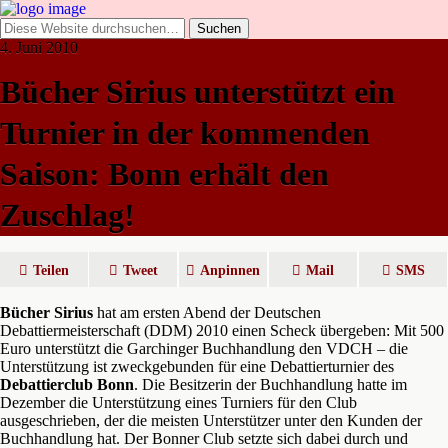
4. Juni 2010
Bücher Sirius unterstützt ein
Turnier in der kommenden
Saison: Bonn erhält den
Zuschlag!
Teilen
Tweet
Anpinnen
Mail
SMS
Bücher Sirius
hat am ersten Abend der Deutschen
Debattiermeisterschaft (DDM) 2010 einen Scheck übergeben: Mit 500
Euro unterstützt die Garchinger Buchhandlung den VDCH – die
Unterstützung ist zweckgebunden für eine Debattierturnier des
Debattierclub Bonn
.
Die Besitzerin der Buchhandlung hatte im
Dezember die Unterstützung eines Turniers für den Club
ausgeschrieben, der die meisten Unterstützer unter den Kunden der
Buchhandlung hat. Der Bonner Club setzte sich dabei durch und