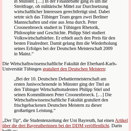
in Münster. […] In der Finaldebatte ging es um die
Streitfrage, ob militärische Mittel zur Durchsetzung
wirtschaftlicher Interessen gerechtfertigt sind. Dabei
setzte sich das Tübinger Team gegen zwei Berliner
Mannschaften und eine aus Jena durch. Peter
Croonenbroeck studiert in Tübingen Rhetorik,
Philosophie und Geschichte. Philipp Stiel studiert
Volkswirtschaftslehre. Er erhielt auch den Preis für den
besten Finalredner. Damit gelang ihm die Wiederholung
seines Erfolges bei der Deutschen Meisterschaft 2009
in Mainz.“
Die Wirtschaftswissenschaftliche Fakultät der Eberhard-Karls-
Universität Tübingen
gratuliert den Deutschen Meistern
:
„Bei der 10. Deutschen Debattiermeisterschaft am
ersten Juniwochenende in Münster ging der Titel an
den Tübinger Wirtschaftsstudenten Philipp Stiel und
seinen Kommilitonen Peter Croonenbroeck. […] Die
Wirtschaftswissenschaftliche Fakultät gratuliert den
frischgebackenen Deutschen Meistern zu dieser
großartigen Leistung.“
„Der Tip“, die Studentenzeitung der Uni Bayreuth, hat einen
Artikel
über die drei Bayreutherinnen bei der DDM veröffentlicht
. Darin
heißt es: