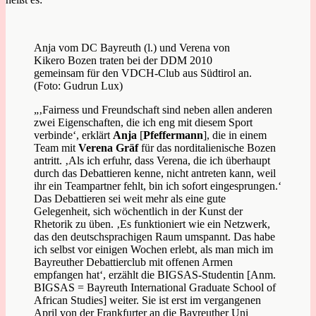
Anja vom DC Bayreuth (l.) und Verena von
Kikero Bozen traten bei der DDM 2010
gemeinsam für den VDCH-Club aus Südtirol an.
(Foto: Gudrun Lux)
„‚Fairness und Freundschaft sind neben allen anderen
zwei Eigenschaften, die ich eng mit diesem Sport
verbinde‘, erklärt
Anja
[
Pfeffermann
], die in einem
Team mit
Verena Gräf
für das norditalienische Bozen
antritt. ‚Als ich erfuhr, dass Verena, die ich überhaupt
durch das Debattieren kenne, nicht antreten kann, weil
ihr ein Teampartner fehlt, bin ich sofort eingesprungen.‘
Das Debattieren sei weit mehr als eine gute
Gelegenheit, sich wöchentlich in der Kunst der
Rhetorik zu üben. ‚Es funktioniert wie ein Netzwerk,
das den deutschsprachigen Raum umspannt. Das habe
ich selbst vor einigen Wochen erlebt, als man mich im
Bayreuther Debattierclub mit offenen Armen
empfangen hat‘, erzählt die BIGSAS-Studentin [Anm.
BIGSAS = Bayreuth International Graduate School of
African Studies] weiter. Sie ist erst im vergangenen
April von der Frankfurter an die Bayreuther Uni