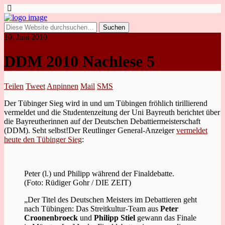
10. Juni 2010
DDM 2010 Nachlese 5
Teilen
Tweet
Anpinnen
Mail
SMS
Der Tübinger Sieg wird in und um Tübingen fröhlich tirillierend
vermeldet und die Studentenzeitung der Uni Bayreuth berichtet über
die Bayreutherinnen auf der Deutschen Debattiermeisterschaft
(DDM). Seht selbst!
Der Reutlinger General-Anzeiger
vermeldet
heute den Tübinger Sieg
:
Peter (l.) und Philipp während der Finaldebatte.
(Foto: Rüdiger Gohr / DIE ZEIT)
„Der Titel des Deutschen Meisters im Debattieren geht
nach Tübingen: Das Streitkultur-Team aus
Peter
Croonenbroeck
und
Philipp Stiel
gewann das Finale