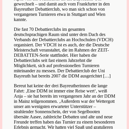
gewechselt – und damit auch vom Frankfurter in den
Bayreuther Debattierclub, wo man sich schon von
vergangenen Turnieren etwa in Stuttgart und Wien
kannte.
Die fast 70 Debattierclubs im gesamten
deutschsprachigen Raum sind unter dem Dach des
Verbands der Debattierclubs an Hochschulen (VDCH)
organisiert. Der VDCH ist es auch, der die Deutsche
Meisterschaft veranstaltet, die im Rahmen der ZEIT-
DEBATTEN-Serie stattfindet. Hier haben die
Debattierclubs seit fast einem Jahrzehnt die
Möglichkeit, sich auf professionellen Turnieren
miteinander zu messen. Der Debattierclub der Uni
Bayreuth hat bereits 2007 die DDM ausgerichtet […]
Bereut hat keine der drei Bayreutherinnen die lange
Fahrt: ‚Eine DDM ist immer eine Reise wert‘, weiß
Anja – sie hat bereits im vergangenen Jahr an der DDM
in Mainz teilgenommen. ‚Außerdem war der Wettergott
unser am wenigsten erwarteter Unterstützer –
strahlender Sonnenschein, der von Segelbooten
übersäte Aasee, zahlreiche Debatten und alte und neue
Freunde treffen haben das Turnier zu einem besonderen
Erlebnis gemacht. Wir hatten viel Spaß und gratulieren