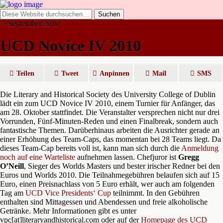
7. September 2010
UCD Novice IV 2010
Teilen
Tweet
Anpinnen
Mail
SMS
Die Literary and Historical Society des University College of Dublin
lädt ein zum UCD Novice IV 2010, einem Turnier für Anfänger, das
am 28. Oktober stattfindet. Die Veranstalter versprechen nicht nur drei
Vorrunden, Fünf-Minuten-Reden und einen Finalbreak, sondern auch
fantastische Themen. Darüberhinaus arbeiten die Ausrichter gerade an
einer Erhöhung des Team-Caps, das momentan bei 28 Teams liegt. Da
dieses Team-Cap bereits voll ist, kann man sich durch die
Anmeldung
noch auf eine Warteliste
aufnehmen lassen. Chefjuror ist
Gregg
O’Neill
, Sieger des Worlds Masters und bester irischer Redner bei den
Euros und Worlds 2010. Die Teilnahmegebühren belaufen sich auf 15
Euro, einen Preisnachlass von 5 Euro erhält, wer auch am folgenden
Tag am
UCD Vice Presidents‘ Cup
teilnimmt. In den Gebühren
enthalten sind Mittagessen und Abendessen und freie alkoholische
Getränke. Mehr Informationen gibt es unter
vpc[at]literaryandhistorical.com oder auf der
Homepage des UCD