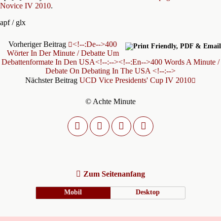
Novice IV 2010
.
apf / glx
Vorheriger Beitrag
<!--:de-->400
Wörter In Der Minute / Debatte Um
Debattenformate In Den USA<!--:--><!--:en-->400 Words A Minute /
Debate On Debating In The USA <!--:-->
Nächster Beitrag
UCD Vice Presidents' Cup IV 2010
© Achte Minute
Zum Seitenanfang
Mobil
Desktop