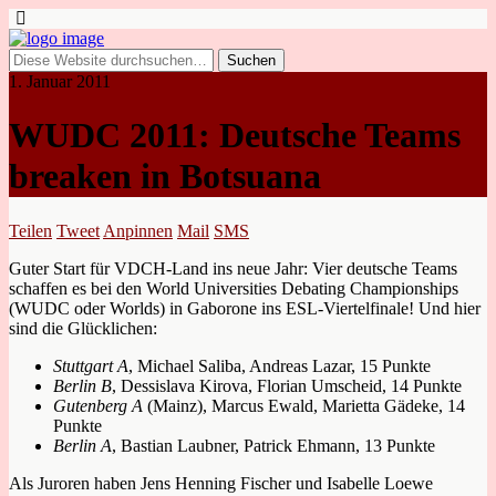
1. Januar 2011
WUDC 2011: Deutsche Teams
breaken in Botsuana
Teilen
Tweet
Anpinnen
Mail
SMS
Guter Start für VDCH-Land ins neue Jahr: Vier deutsche Teams
schaffen es bei den World Universities Debating Championships
(WUDC oder Worlds) in Gaborone ins ESL-Viertelfinale! Und hier
sind die Glücklichen:
Stuttgart A
, Michael Saliba, Andreas Lazar, 15 Punkte
Berlin B
, Dessislava Kirova, Florian Umscheid, 14 Punkte
Gutenberg A
(Mainz), Marcus Ewald, Marietta Gädeke, 14
Punkte
Berlin A
, Bastian Laubner, Patrick Ehmann, 13 Punkte
Als Juroren haben Jens Henning Fischer und Isabelle Loewe