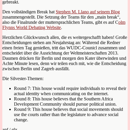
gebreakt.
Den vollständigen Break hat
Stephen M. Llano auf seinem Blog
zusammengestellt. Die Setzung der Teams für den „main break“,
also die Finalrunde der muttersprachlichen Teams, gibt es auf C
olm
Flynns World Debating Website
.
Herzlichen Glückwunsch allen, die es weitergeschafft haben! Große
Entscheidungen stehen am Neujahrstag an: Während die Redner
einen freien Tag genießen, tritt das WUDC-Counicl zusammen und
entscheidet über die Ausrichtung der Weltmeisterschaften 2013.
Daumen drücken für Berlin und morgen den Kater überwinden und
Achte Minute lesen, denn wir teilen euch mit, wie die Entscheidung
zwischen Berlin und Zagreb ausfällt.
Die Silvester-Themen:
Round 7: This house would require individuals to reveal their
actual identity when communicating on the internet.
Round 8: This house believes that the Southern Africa
Development Community should pursue political union.
Round 9: This house believes that social movements should
use the courts rather than the legislature to advance social
change.
apf / glx