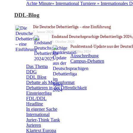
Achte Minute» International Turniere » Internationales 
DDL-Blog
Die Deutsche Debattierliga – eine Einführung
7. Januar 2026
Endstand Deutschsprachige Debattierliga 2024
8. Oktober 2025
Punktestand-Update aus der Deutsch
20. März 2024
Ausschreibung
Campus-Debatten
Das Thema
DDG
DDL Blog
Debatte als Medienformat
Debattieren in der Öffentlichkeit
Einsteigerliga
FDL/DDL
Headline
In eigener Sache
International
Jurier-Think Tank
Jurieren
Klartext Europa