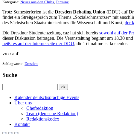
Kategorie:
Neues aus den Clubs
,
Termine
Trotz Semesterferien ist die
Dresden Debating Union
(DDU) auf Drah
findet ein Streitgespräch zum Thema „Sozialschmarotzer“ mit anschlie
des Sächsischen Staatsministeriums für Wissenschaft und Kunst,
der 
Die Dresdner Studentenzeitung caz hat sich bereits
sowohl auf der Pro
dieser Diskussion beitragen. Die Veranstaltung beginnt um 18.30 und
heißt es auf der Internetseite der DDU
, die Teilnahme ist kostenlos.
vro / apf
Schlagworte:
Dresden
Suche
Kalender deutschsprachige Events
Über uns
Chefredaktion
Team (deutsche Redaktion)
Redaktionskodex
Kontakt