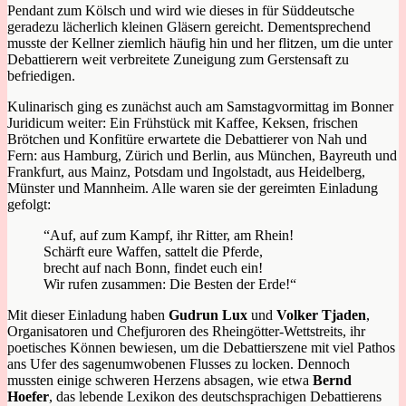
Pendant zum Kölsch und wird wie dieses in für Süddeutsche
geradezu lächerlich kleinen Gläsern gereicht. Dementsprechend
musste der Kellner ziemlich häufig hin und her flitzen, um die unter
Debattierern weit verbreitete Zuneigung zum Gerstensaft zu
befriedigen.
Kulinarisch ging es zunächst auch am Samstagvormittag im Bonner
Juridicum weiter: Ein Frühstück mit Kaffee, Keksen, frischen
Brötchen und Konfitüre erwartete die Debattierer von Nah und
Fern: aus Hamburg, Zürich und Berlin, aus München, Bayreuth und
Frankfurt, aus Mainz, Potsdam und Ingolstadt, aus Heidelberg,
Münster und Mannheim. Alle waren sie der gereimten Einladung
gefolgt:
“Auf, auf zum Kampf, ihr Ritter, am Rhein!
Schärft eure Waffen, sattelt die Pferde,
brecht auf nach Bonn, findet euch ein!
Wir rufen zusammen: Die Besten der Erde!“
Mit dieser Einladung haben
Gudrun Lux
und
Volker Tjaden
,
Organisatoren und Chefjuroren des Rheingötter-Wettstreits, ihr
poetisches Können bewiesen, um die Debattierszene mit viel Pathos
ans Ufer des sagenumwobenen Flusses zu locken. Dennoch
mussten einige schweren Herzens absagen, wie etwa
Bernd
Hoefer
, das lebende Lexikon des deutschsprachigen Debattierens