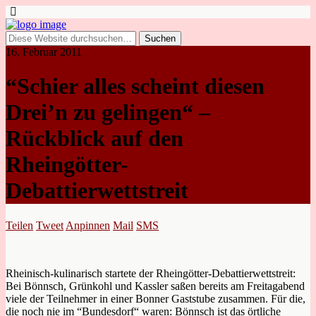
16. Februar 2011
“Schier alles scheint diesen
Drei’n zu gelingen“ –
Rückblick auf den
Rheingötter-
Debattierwettstreit
Teilen
Tweet
Anpinnen
Mail
SMS
Rheinisch-kulinarisch startete der Rheingötter-Debattierwettstreit:
Bei Bönnsch, Grünkohl und Kassler saßen bereits am Freitagabend
viele der Teilnehmer in einer Bonner Gaststube zusammen. Für die,
die noch nie im “Bundesdorf“ waren: Bönnsch ist das örtliche