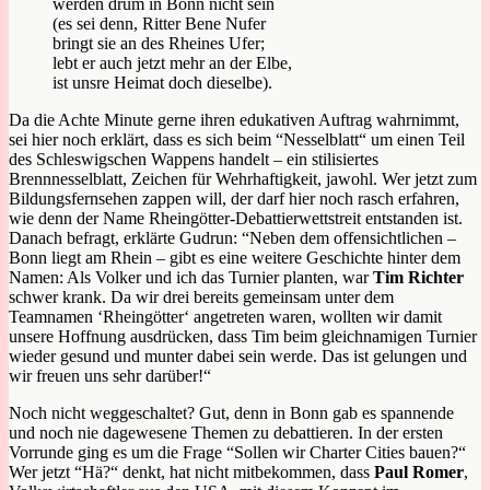
werden drum in Bonn nicht sein
(es sei denn, Ritter Bene Nufer
bringt sie an des Rheines Ufer;
lebt er auch jetzt mehr an der Elbe,
ist unsre Heimat doch dieselbe).
Da die Achte Minute gerne ihren edukativen Auftrag wahrnimmt,
sei hier noch erklärt, dass es sich beim “Nesselblatt“ um einen Teil
des Schleswigschen Wappens handelt – ein stilisiertes
Brennnesselblatt, Zeichen für Wehrhaftigkeit, jawohl. Wer jetzt zum
Bildungsfernsehen zappen will, der darf hier noch rasch erfahren,
wie denn der Name Rheingötter-Debattierwettstreit entstanden ist.
Danach befragt, erklärte Gudrun: “Neben dem offensichtlichen –
Bonn liegt am Rhein – gibt es eine weitere Geschichte hinter dem
Namen: Als Volker und ich das Turnier planten, war
Tim Richter
schwer krank. Da wir drei bereits gemeinsam unter dem
Teamnamen ‘Rheingötter‘ angetreten waren, wollten wir damit
unsere Hoffnung ausdrücken, dass Tim beim gleichnamigen Turnier
wieder gesund und munter dabei sein werde. Das ist gelungen und
wir freuen uns sehr darüber!“
Noch nicht weggeschaltet? Gut, denn in Bonn gab es spannende
und noch nie dagewesene Themen zu debattieren. In der ersten
Vorrunde ging es um die Frage “Sollen wir Charter Cities bauen?“
Wer jetzt “Hä?“ denkt, hat nicht mitbekommen, dass
Paul Romer
,