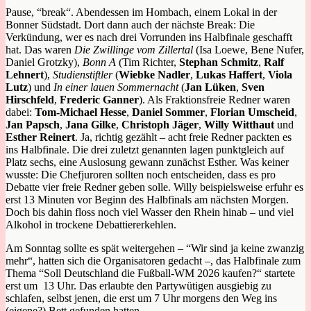
Pause, “break“. Abendessen im Hombach, einem Lokal in der
Bonner Südstadt. Dort dann auch der nächste Break: Die
Verkündung, wer es nach drei Vorrunden ins Halbfinale geschafft
hat. Das waren
Die Zwillinge vom Zillertal
(Isa Loewe, Bene Nufer,
Daniel Grotzky),
Bonn A
(Tim Richter,
Stephan Schmitz
,
Ralf
Lehnert
),
Studienstiftler
(
Wiebke Nadler
,
Lukas Haffert
,
Viola
Lutz
) und
In einer lauen Sommernacht
(
Jan Lüken
,
Sven
Hirschfeld
,
Frederic Ganner
). Als Fraktionsfreie Redner waren
dabei:
Tom-Michael Hesse
,
Daniel Sommer
,
Florian Umscheid
,
Jan Papsch
,
Jana Gilke
,
Christoph Jäger
,
Willy Witthaut
und
Esther Reinert
. Ja, richtig gezählt – acht freie Redner packten es
ins Halbfinale. Die drei zuletzt genannten lagen punktgleich auf
Platz sechs, eine Auslosung gewann zunächst Esther. Was keiner
wusste: Die Chefjuroren sollten noch entscheiden, dass es pro
Debatte vier freie Redner geben solle. Willy beispielsweise erfuhr es
erst 13 Minuten vor Beginn des Halbfinals am nächsten Morgen.
Doch bis dahin floss noch viel Wasser den Rhein hinab – und viel
Alkohol in trockene Debattiererkehlen.
Am Sonntag sollte es spät weitergehen – “Wir sind ja keine zwanzig
mehr“, hatten sich die Organisatoren gedacht –, das Halbfinale zum
Thema “Soll Deutschland die Fußball-WM 2026 kaufen?“ startete
erst um 13 Uhr. Das erlaubte den Partywütigen ausgiebig zu
schlafen, selbst jenen, die erst um 7 Uhr morgens den Weg ins
(eigene?) Bett gefunden hatten.