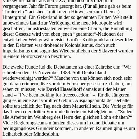
Volkswirtschaftler aus den USA, mit diesem Konzept im
vergangenen Jahr für Furore gesorgt hat. (Für all jene gab es beim
Turnier ein “fact sheet“ mit kurzen Hinweisen zum Thema.)
Hintergrund: Ein Geberland in der so genannten Dritten Welt stellt
unbewohntes Land zur Verfügung, eine neue Metropole wird
geschaffen, Industriestaaten entwerfen eine Charta, die Einhaltung
dieser Gesetze wird von eben jenen “guarantor“-Nationen der
entwickelten Welt gewährleistet. Großer Kritikpunkt an dieser Idee
in den Debatten war drohender Kolonialismus, doch auch
Imperialismus und sogar das Wiederaufleben der Sklaverei wurden
in einem Horrorszenario beschrien.
Die zweite Runde lud die Debattanten zu einer Zeitreise ein: “Wir
schreiben den 10. November 1989. Soll Deutschland
wiedervereinigt werden?“ Manche von uns können sich noch sehr
gut daran erinnern, live vor dem Fernseher gesessen zu haben, um
sehen zu müssen, wie
David Hasselhoff
damals auf der Mauer
stand – “I’ve been looking for freeeeeeedom“ –, für die Jüngeren
ging es in eine Zeit vor ihrer Geburt. Ausgangspunkt der Debatte
sollte tatsächlich der Tag nach dem Mauerfall sein. Die Vorlage für
das Thema der dritten Vorrunde lieferte ein Bibelgleichnis: “Sollen
alle Arbeiter im Weinberg des Herrn den gleichen Lohn erhalten?“
Viele Regierungsteams münzten dieses um in eine Debatte um
bedingungsloses Grundeinkommen, in anderen Räumen ging es um
Leiharbeit oder Mindestlohn.