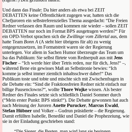
Und dann das Finale: Da hier anders als etwa bei ZEIT
DEBATTEN keine Öffentlichkeit zugegen war, hatten sich die
Chefjuroren ein selbstreferenzielles Thema ausgedacht: “Die Freien
Redner verlassen den Raum und kommen nie wieder – sollen ZEIT
DEBATTEN nur noch im Format BPS ausgetragen werden?“ Für
ein OPD-Verbot sprachen sich die
Zwillinge vom Zillertal
aus, dem
hatte Team
Bonn A
(A steht hier übrigens für alt) zu wenig
entgegenzusetzen, im Formatstreit waren sie der Regierung
unterlegen. Vor allem in Sachen Humor überzeugte das Team um
Isa das Publikum: Sie selbst flirtete vom Rednerpult aus mit
Jens
Fischer
– “Ich werde hier über Tetris reden, nur für dich, Jens!“ –,
während Bene ein gewisses Maß an Selbstironie bewies: “Ich
komme ja selbst immer ziemlich inhaltsschwer daher!“ Das
Publikum toste und tobte und mischte sich mit Zwischenfragen in
die Debatte ein: “Sind die Fraktionsfreien Redner nicht einfach nur
billige Pausenclowns?“, wollte
Thore Wojke
wissen. Als bester
Redner des Finales setzte sich schließlich Daniel Sommer durch
(“Mein erster Punkt: BPS stinkt!“). Die Debatte gewonnen hat auch
nach Meinung der Juroren
Anette Purucker
,
Marcus Ewald
,
Stefan Hübner
und Volker – Gudrun präsidierte – die Regierung.
Damit erfüllten Isabelle, Benedikt und Daniel die Prophezeiung, wie
sie in der Einladung geschrieben stand:
“Die Sieger, die Besten, man wird lang sie besingen,