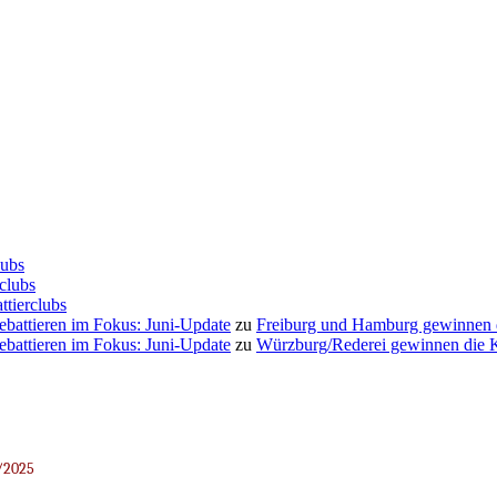
lubs
clubs
ttierclubs
Debattieren im Fokus: Juni-Update
zu
Freiburg und Hamburg gewinnen
Debattieren im Fokus: Juni-Update
zu
Würzburg/Rederei gewinnen die K
/2025