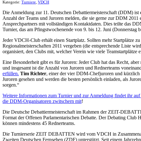
Kategorie:
Turniere
,
VDCH
Die Anmeldung zur 11. Deutschen Debattiermeisterschaft (DDM) ist er
Anzahl der Teams und Juroren melden, die sie gerne zur DDM 2011 
Ansprechpartners mit vollständigen Kontaktdaten. Dies teilte das 
Turnier, das am Pfingstwochenende von 9. bis 12. Juni (Donnerstag b
Jeder VDCH-Club erhält einen Startplatz. Sollten mehr Startplätze zu 
Regionalmeisterschaften 2011 vergeben (die entsprechende Liste wir
organisiert, den Clubs mit, welcher Verein wie viele Teamstartplätze e
Eine Besonderheit gibt es für Juroren: Jeder Club hat das Recht, abe
und insgesamt ist die Anzahl von Juroren und Rednerteams voneinan
erfüllen.
Tim Richter
, einer der vier DDM-Chefjuroren und kürzlich 
Juroren gesehen und werden die besten persönlich einladen, als Juro
sorgen.“
Weitere Informationen zum Turnier und zur Anmeldung findet ihr au
die DDM-Organisatoren zwitschern mit
!
Die Deutsche Debattiermeisterschaft im Rahmen der ZEIT-DEBATTEN-S
Format der Offenen Parlamentarischen Debatte. Der Debating Club Hei
können mindestens 45 Rednerteams.
Die Turnierserie ZEIT DEBATTEN wird vom VDCH in Zusammenarbeit
Zweiten Deutschen Fernsehen (ZDF) unterstützt. Seit einem Jahrzeh