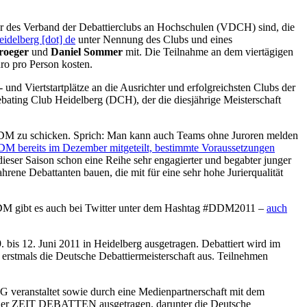
der des Verband der Debattierclubs an Hochschulen (VDCH) sind, die
idelberg [dot] de
unter Nennung des Clubs und eines
Kroeger
und
Daniel Sommer
mit. Die Teilnahme an dem viertägigen
ro pro Person kosten.
und Viertstartplätze an die Ausrichter und erfolgreichsten Clubs der
bating Club Heidelberg (DCH), der die diesjährige Meisterschaft
zur DDM zu schicken. Sprich: Man kann auch Teams ohne Juroren melden
 bereits im Dezember mitgeteilt, bestimmte Voraussetzungen
dieser Saison schon eine Reihe sehr engagierter und begabter junger
ene Debattanten bauen, die mit für eine sehr hohe Jurierqualität
M gibt es auch bei Twitter unter dem Hashtag #DDM2011 –
auch
s 12. Juni 2011 in Heidelberg ausgetragen. Debattiert wird im
erstmals die Deutsche Debattiermeisterschaft aus. Teilnehmen
ranstaltet sowie durch eine Medienpartnerschaft mit dem
en der ZEIT DEBATTEN ausgetragen, darunter die Deutsche