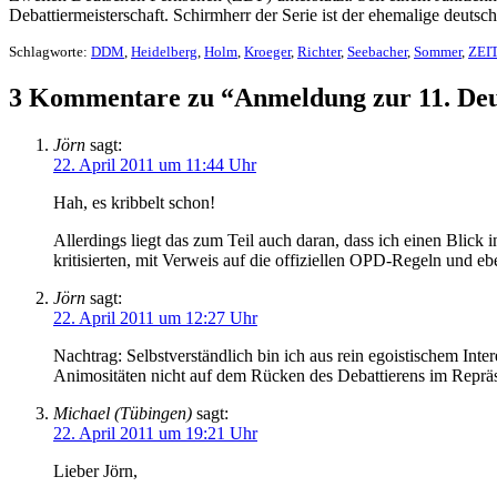
Debattiermeisterschaft. Schirmherr der Serie ist der ehemalige deut
Schlagworte:
DDM
,
Heidelberg
,
Holm
,
Kroeger
,
Richter
,
Seebacher
,
Sommer
,
ZEI
3 Kommentare zu “Anmeldung zur 11. Deut
Jörn
sagt:
22. April 2011 um 11:44 Uhr
Hah, es kribbelt schon!
Allerdings liegt das zum Teil auch daran, dass ich einen Bl
kritisierten, mit Verweis auf die offiziellen OPD-Regeln und e
Jörn
sagt:
22. April 2011 um 12:27 Uhr
Nachtrag: Selbstverständlich bin ich aus rein egoistischem Inte
Animositäten nicht auf dem Rücken des Debattierens im Reprä
Michael (Tübingen)
sagt:
22. April 2011 um 19:21 Uhr
Lieber Jörn,