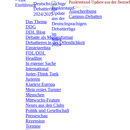
Punktestand-Update aus der Deutsch
20. März 2024
Ausschreibung
Campus-Debatten
Das Thema
DDG
DDL Blog
Debatte als Medienformat
Debattieren in der Öffentlichkeit
Einsteigerliga
FDL/DDL
Headline
In eigener Sache
International
Jurier-Think Tank
Jurieren
Klartext Europa
Mein erstes Turnier
Menschen
Mittwochs-Feature
Neues aus den Clubs
Politik und Gesellschaft
Presseschau
Rezension
Termine