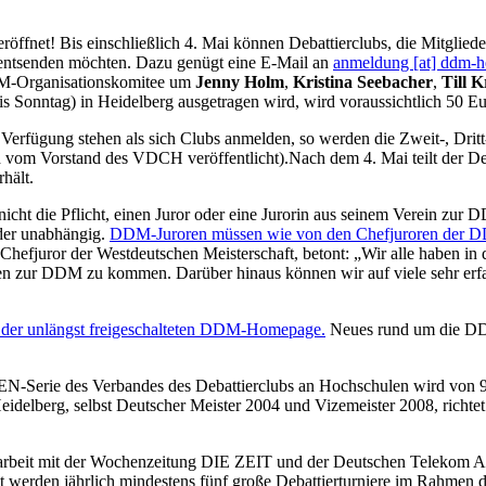
öffnet! Bis einschließlich 4. Mai können Debattierclubs, die Mitglie
entsenden möchten. Dazu genügt eine E-Mail an
anmeldung [at] ddm-he
DDM-Organisationskomitee um
Jenny Holm
,
Kristina Seebacher
,
Till 
is Sonntag) in Heidelberg ausgetragen wird, wird voraussichtlich 50 Eu
Verfügung stehen als sich Clubs anmelden, so werden die Zweit-, Dritt- 
d vom Vorstand des VDCH veröffentlicht).Nach dem 4. Mai teilt der De
rhält.
r nicht die Pflicht, einen Juror oder eine Jurorin aus seinem Verein 
der unabhängig.
DDM-Juroren müssen wie von den Chefjuroren der DDM
Chefjuror der Westdeutschen Meisterschaft, betont: „Wir alle haben in 
ren zur DDM zu kommen. Darüber hinaus können wir auf viele sehr erfahr
f der unlängst freigeschalteten DDM-Homepage.
Neues rund um die DD
erie des Verbandes des Debattierclubs an Hochschulen wird von 9. bi
delberg, selbst Deutscher Meister 2004 und Vizemeister 2008, richtet 
 mit der Wochenzeitung DIE ZEIT und der Deutschen Telekom AG ve
nt werden jährlich mindestens fünf große Debattierturniere im Rahm