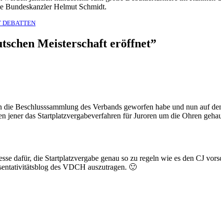
sche Bundeskanzler Helmut Schmidt.
T DEBATTEN
schen Meisterschaft eröffnet”
ick in die Beschlusssammlung des Verbands geworfen habe und nun auf 
ben jener das Startplatzvergabeverfahren für Juroren um die Ohren geha
resse dafür, die Startplatzvergabe genau so zu regeln wie es den CJ vo
sentativitätsblog des VDCH auszutragen. 🙂