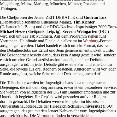
Magdeburg, Mainz, Marburg, München, Münster, Potsdam und
Tübingen.
Die Chefjuroren der Jenaer ZEIT DEBATTE sind
Gudrun Lux
(Debattierclub Johannes Gutenberg Mainz),
Tim Richter
(Debattierclub Bonn) und der DDG-Nachwuchspreisträger 2009
Tom-
Michael Hesse
(Streitpunkt Leipzig).
Severin Weingarten
(DGJ)
wird sich um das Tab kümmern. Auf dem Programm stehen fünf
Vorrunden, Halbfinale und Finale, die allesamt im
Wartburg
-Format
ausgetragen werden. Dabei handelt es sich um ein Format, dass von
den Debattierclubs aus Erfurt und Jena gemeinsam entwickelt wurde.
Die Besonderheit besteht darin, dass kein Antrag gestellt wird, sondern
es sich um eine Grundsatzdiskussion handelt, die über Definitionen
ausgetragen wird. In jeder Debatte gibt es eine Pro- und eine Contra-
Seite, die jeweils aus drei Rednern bestehen. Außerdem wird vor jeder
Runde ausgelost, welche Seite mit der Debatte beginnen darf.
Die Teilnehmer werden im Jugendgästehaus Jena untergebracht.
Diejenigen, die mit dem Zug anreisen, erwartet ein besonderer Service:
Sie werden von Mitgliedern der DGJ am Bahnhof empfangen und zur
Unterkunft begleitet. Ihr Gepäck wird gesondert auf vier Rädern
dorthin gebracht. Die Debatten werden komplett im historischen
Universitätshauptgebäude der
Friedrich-Schiller-Universität
(FSU)
ausgetragen, das gut mit den Jenaer Nahverkehr vom Jugendgästehaus
aus erreichbar ist. Die Vorrunden finden in verschiedenen