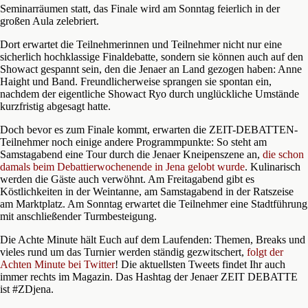
Seminarräumen statt, das Finale wird am Sonntag feierlich in der
großen Aula zelebriert.
Dort erwartet die Teilnehmerinnen und Teilnehmer nicht nur eine
sicherlich hochklassige Finaldebatte, sondern sie können auch auf den
Showact gespannt sein, den die Jenaer an Land gezogen haben: Anne
Haight und Band. Freundlicherweise sprangen sie spontan ein,
nachdem der eigentliche Showact Ryo durch unglückliche Umstände
kurzfristig abgesagt hatte.
Doch bevor es zum Finale kommt, erwarten die ZEIT-DEBATTEN-
Teilnehmer noch einige andere Programmpunkte: So steht am
Samstagabend eine Tour durch die Jenaer Kneipenszene an,
die schon
damals beim Debattierwochenende in Jena gelobt wurde
. Kulinarisch
werden die Gäste auch verwöhnt. Am Freitagabend gibt es
Köstlichkeiten in der Weintanne, am Samstagabend in der Ratszeise
am Marktplatz. Am Sonntag erwartet die Teilnehmer eine Stadtführung
mit anschließender Turmbesteigung.
Die Achte Minute hält Euch auf dem Laufenden: Themen, Breaks und
vieles rund um das Turnier werden ständig gezwitschert,
folgt der
Achten Minute bei Twitter
! Die aktuellsten Tweets findet Ihr auch
immer rechts im Magazin. Das Hashtag der Jenaer ZEIT DEBATTE
ist #ZDjena.