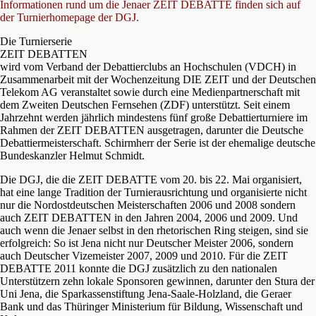
Informationen rund um die Jenaer ZEIT DEBATTE finden sich auf
der Turnierhomepage der DGJ.
Die Turnierserie
ZEIT DEBATTEN
wird vom Verband der Debattierclubs an Hochschulen (VDCH) in
Zusammenarbeit mit der Wochenzeitung DIE ZEIT und der Deutschen
Telekom AG veranstaltet sowie durch eine Medienpartnerschaft mit
dem Zweiten Deutschen Fernsehen (ZDF) unterstützt. Seit einem
Jahrzehnt werden jährlich mindestens fünf große Debattierturniere im
Rahmen der ZEIT DEBATTEN ausgetragen, darunter die Deutsche
Debattiermeisterschaft. Schirmherr der Serie ist der ehemalige deutsche
Bundeskanzler Helmut Schmidt.
Die DGJ, die die ZEIT DEBATTE vom 20. bis 22. Mai organisiert,
hat eine lange Tradition der Turnierausrichtung und organisierte nicht
nur die Nordostdeutschen Meisterschaften 2006 und 2008 sondern
auch ZEIT DEBATTEN in den Jahren 2004, 2006 und 2009. Und
auch wenn die Jenaer selbst in den rhetorischen Ring steigen, sind sie
erfolgreich: So ist Jena nicht nur Deutscher Meister 2006, sondern
auch Deutscher Vizemeister 2007, 2009 und 2010. Für die ZEIT
DEBATTE 2011 konnte die DGJ zusätzlich zu den nationalen
Unterstützern zehn lokale Sponsoren gewinnen, darunter den Stura der
Uni Jena, die Sparkassenstiftung Jena-Saale-Holzland, die Geraer
Bank und das Thüringer Ministerium für Bildung, Wissenschaft und