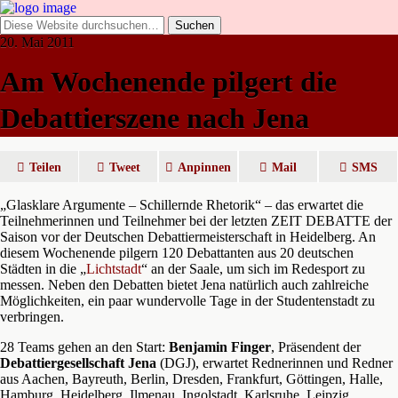
20. Mai 2011
Am Wochenende pilgert die
Debattierszene nach Jena
Teilen
Tweet
Anpinnen
Mail
SMS
„Glasklare Argumente – Schillernde Rhetorik“ – das erwartet die
Teilnehmerinnen und Teilnehmer bei der letzten ZEIT DEBATTE der
Saison vor der Deutschen Debattiermeisterschaft in Heidelberg. An
diesem Wochenende pilgern 120 Debattanten aus 20 deutschen
Städten in die „
Lichtstadt
“ an der Saale, um sich im Redesport zu
messen. Neben den Debatten bietet Jena natürlich auch zahlreiche
Möglichkeiten, ein paar wundervolle Tage in der Studentenstadt zu
verbringen.
28 Teams gehen an den Start:
Benjamin Finger
, Präsendent der
Debattiergesellschaft Jena
(DGJ), erwartet Rednerinnen und Redner
aus Aachen, Bayreuth, Berlin, Dresden, Frankfurt, Göttingen, Halle,
Hamburg, Heidelberg, Ilmenau, Ingolstadt, Karlsruhe, Leipzig,