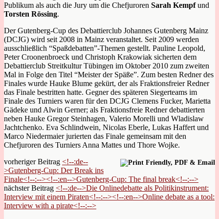
Publikum als auch die Jury um die Chefjuroren
Sarah Kempf
und
Torsten Rössing
.
Der Gutenberg-Cup des Debattierclub Johannes Gutenberg Mainz
(DCJG) wird seit 2008 in Mainz veranstaltet. Seit 2009 werden
ausschließlich “Spaßdebatten”-Themen gestellt. Pauline Leopold,
Peter Croonenbroeck und Christoph Krakowiak sicherten dem
Debattierclub Streitkultur Tübingen im Oktober 2010 zum zweiten
Mal in Folge den Titel “Meister der Späße”. Zum besten Redner des
Finales wurde Hauke Blume gekürt, der als Fraktionsfreier Redner
das Finale bestritten hatte. Gegner des späteren Siegerteams im
Finale des Turniers waren für den DCJG Clemens Fucker, Marietta
Gädeke und Alwin Gerner; als Fraktionsfreie Redner debattierten
neben Hauke Gregor Steinhagen, Valerio Morelli und Wladislaw
Jachtchenko. Eva Schlindwein, Nicolas Eberle, Lukas Haffert und
Marco Niedermaier jurierten das Finale gemeinsam mit den
Chefjuroren des Turniers Anna Mattes und Thore Wojke.
vorheriger Beitrag
<!--:de--
>Gutenberg-Cup: Der Break ins
Finale<!--:--><!--:en-->Gutenberg-Cup: The final break<!--:-->
nächster Beitrag
<!--:de-->Die Onlinedebatte als Politikinstrument:
Interview mit einem Piraten<!--:--><!--:en-->Online debate as a tool:
Interview with a pirate<!--:-->