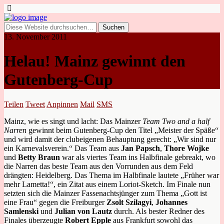
13. November 2011
Helau! Mainz gewinnt den
Gutenberg-Cup
Teilen
Tweet
Anpinnen
Mail
SMS
Mainz, wie es singt und lacht: Das Mainzer
Team Two and a half
Narren
gewinnt beim Gutenberg-Cup den Titel „Meister der Späße“
und wird damit der clubeigenen Behauptung gerecht: „Wir sind nur
ein Karnevalsverein.“ Das Team aus
Jan Papsch
,
Thore Wojke
und
Betty Braun
war als viertes Team ins Halbfinale gebreakt, wo
die Narren das beste Team aus den Vorrunden aus dem Feld
drängten: Heidelberg. Das Thema im Halbfinale lautete „Früher war
mehr Lametta!“, ein Zitat aus einem Loriot-Sketch. Im Finale nun
setzten sich die Mainzer Fassenachtsjünger zum Thema „Gott ist
eine Frau“ gegen die Freiburger
Zsolt Szilagyi
,
Johannes
Samlenski
und
Julian von Lautz
durch. Als bester Redner des
Finales überzeugte
Robert Epple
aus Frankfurt sowohl das