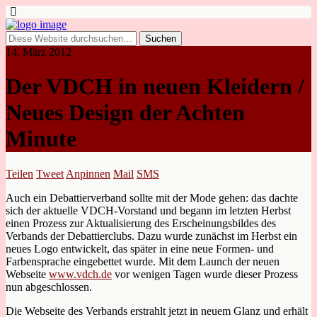
14. März 2012
Der VDCH in neuen Kleidern /
Neues Design der Achten
Minute
Teilen
Tweet
Anpinnen
Mail
SMS
Auch ein Debattierverband sollte mit der Mode gehen: das dachte
sich der aktuelle VDCH-Vorstand und begann im letzten Herbst
einen Prozess zur Aktualisierung des Erscheinungsbildes des
Verbands der Debattierclubs. Dazu wurde zunächst im Herbst ein
neues Logo entwickelt, das später in eine neue Formen- und
Farbensprache eingebettet wurde. Mit dem Launch der neuen
Webseite
www.vdch.de
vor wenigen Tagen wurde dieser Prozess
nun abgeschlossen.
Die Webseite des Verbands erstrahlt jetzt in neuem Glanz und erhält