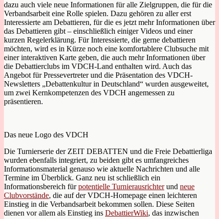
dazu auch viele neue Informationen für alle Zielgruppen, die für die
Verbandsarbeit eine Rolle spielen. Dazu gehören zu aller erst
Interessierte am Debattieren, für die es jetzt mehr Informationen über
das Debattieren gibt – einschließlich einiger Videos und einer
kurzen Regelerklärung. Für Interessierte, die gerne debattieren
möchten, wird es in Kürze noch eine komfortablere Clubsuche mit
einer interaktiven Karte geben, die auch mehr Informationen über
die Debattierclubs im VDCH-Land enthalten wird. Auch das
Angebot für Pressevertreter und die Präsentation des VDCH-
Newsletters „Debattenkultur in Deutschland“ wurden ausgeweitet,
um zwei Kernkompetenzen des VDCH angemessen zu
präsentieren.
Das neue Logo des VDCH
Die Turnierserie der ZEIT DEBATTEN und die Freie Debattierliga
wurden ebenfalls integriert, zu beiden gibt es umfangreiches
Informationsmaterial genauso wie aktuelle Nachrichten und alle
Termine im Überblick. Ganz neu ist schließlich ein
Informationsbereich für
potentielle Turnierausrichter
und
neue
Clubvorstände
, die auf der VDCH-Homepage einen leichteren
Einstieg in die Verbandsarbeit bekommen sollen. Diese Seiten
dienen vor allem als Einstieg ins
DebattierWiki
, das inzwischen