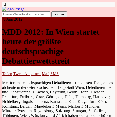
7. Juni 2012
MDD 2012: In Wien startet
heute der größte
deutschsprachige
Debattierwettstreit
Teilen
Tweet
Anpinnen
Mail
SMS
Meister im deutschsprachigen Debattieren – um diesen Titel geht es
ab heute in der österreischischen Hauptstadt Wien. Debattiererinnen
und Debattierer aus Aachen, Bayreuth, Berlin, Bonn, Dresden,
Frankfurt, Freiburg, Graz, Göttingen, Halle, Hamburg, Hannover,
Heidelberg, Ingolstadt, Jena, Karlsruhe, Kiel, Klagenfurt, Köln,
Konstanz, Leipzig, Magdeburg, Mainz, Marburg, München,
Münster, Potsdam, Regensburg, Salzburg, Stuttgart, St. Gallen,
Tübingen, Wien, Würzburg und Zürich haben sich an der schönen