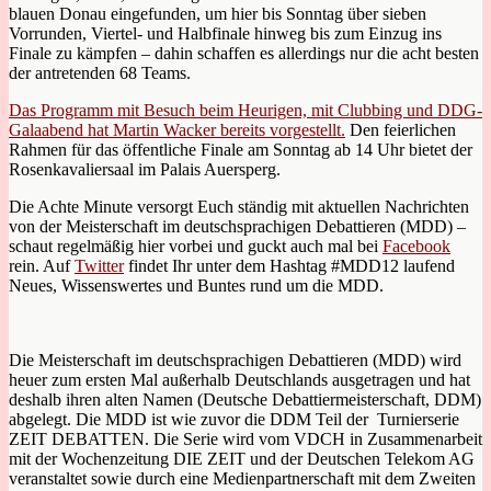
blauen Donau eingefunden, um hier bis Sonntag über sieben
Vorrunden, Viertel- und Halbfinale hinweg bis zum Einzug ins
Finale zu kämpfen – dahin schaffen es allerdings nur die acht besten
der antretenden 68 Teams.
Das Programm mit Besuch beim Heurigen, mit Clubbing und DDG-
Galaabend hat Martin Wacker bereits vorgestellt.
Den feierlichen
Rahmen für das öffentliche Finale am Sonntag ab 14 Uhr bietet der
Rosenkavaliersaal im Palais Auersperg.
Die Achte Minute versorgt Euch ständig mit aktuellen Nachrichten
von der Meisterschaft im deutschsprachigen Debattieren (MDD) –
schaut regelmäßig hier vorbei und guckt auch mal bei
Facebook
rein. Auf
Twitter
findet Ihr unter dem Hashtag #MDD12 laufend
Neues, Wissenswertes und Buntes rund um die MDD.
Die Meisterschaft im deutschsprachigen Debattieren (MDD) wird
heuer zum ersten Mal außerhalb Deutschlands ausgetragen und hat
deshalb ihren alten Namen (Deutsche Debattiermeisterschaft, DDM)
abgelegt. Die MDD ist wie zuvor die DDM Teil der Turnierserie
ZEIT DEBATTEN. Die Serie wird vom VDCH in Zusammenarbeit
mit der Wochenzeitung DIE ZEIT und der Deutschen Telekom AG
veranstaltet sowie durch eine Medienpartnerschaft mit dem Zweiten