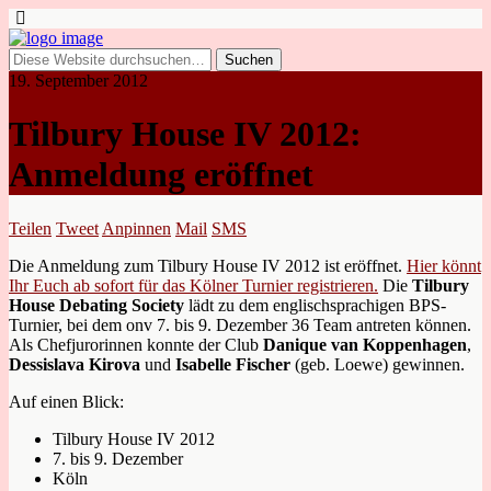
19. September 2012
Tilbury House IV 2012:
Anmeldung eröffnet
Teilen
Tweet
Anpinnen
Mail
SMS
Die Anmeldung zum Tilbury House IV 2012 ist eröffnet.
Hier könnt
Ihr Euch ab sofort für das Kölner Turnier registrieren.
Die
Tilbury
House Debating Society
lädt zu dem englischsprachigen BPS-
Turnier, bei dem onv 7. bis 9. Dezember 36 Team antreten können.
Als Chefjurorinnen konnte der Club
Danique van Koppenhagen
,
Dessislava Kirova
und
Isabelle Fischer
(geb. Loewe) gewinnen.
Auf einen Blick:
Tilbury House IV 2012
7. bis 9. Dezember
Köln