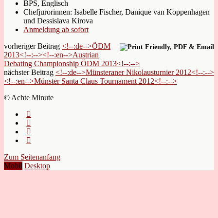
BPS, Englisch
Chefjurorinnen: Isabelle Fischer, Danique van Koppenhagen
und Dessislava Kirova
Anmeldung ab sofort
vorheriger Beitrag
<!--:de-->ÖDM
2013<!--:--><!--:en-->Austrian
Debating Championship ÖDM 2013<!--:-->
nächster Beitrag
<!--:de-->Münsteraner Nikolausturnier 2012<!--:-->
<!--:en-->Münster Santa Claus Tournament 2012<!--:-->
© Achte Minute
Zum Seitenanfang
Mobil
Desktop