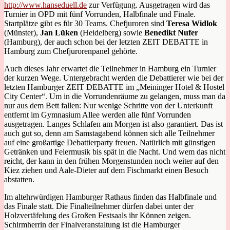
http://www.hanseduell.de
zur Verfügung. Ausgetragen wird das
Turnier in OPD mit fünf Vorrunden, Halbfinale und Finale.
Startplätze gibt es für 30 Teams. Chefjuroren sind
Teresa Widlok
(Münster),
Jan Lüken
(Heidelberg) sowie
Benedikt Nufer
(Hamburg), der auch schon bei der letzten ZEIT DEBATTE in
Hamburg zum Chefjurorenpanel gehörte.
Auch dieses Jahr erwartet die Teilnehmer in Hamburg ein Turnier
der kurzen Wege. Untergebracht werden die Debattierer wie bei der
letzten Hamburger ZEIT DEBATTE im „Meininger Hotel & Hostel
City Center“. Um in die Vorrundenräume zu gelangen, muss man da
nur aus dem Bett fallen: Nur wenige Schritte von der Unterkunft
entfernt im Gymnasium Allee werden alle fünf Vorrunden
ausgetragen. Langes Schlafen am Morgen ist also garantiert. Das ist
auch gut so, denn am Samstagabend können sich alle Teilnehmer
auf eine großartige Debattierparty freuen. Natürlich mit günstigen
Getränken und Feiermusik bis spät in die Nacht. Und wem das nicht
reicht, der kann in den frühen Morgenstunden noch weiter auf den
Kiez ziehen und Aale-Dieter auf dem Fischmarkt einen Besuch
abstatten.
Im altehrwürdigen Hamburger Rathaus finden das Halbfinale und
das Finale statt. Die Finalteilnehmer dürfen dabei unter der
Holzvertäfelung des Großen Festsaals ihr Können zeigen.
Schirmherrin der Finalveranstaltung ist die Hamburger