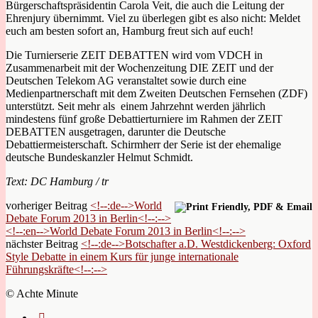
Bürgerschaftspräsidentin Carola Veit, die auch die Leitung der
Ehrenjury übernimmt. Viel zu überlegen gibt es also nicht: Meldet
euch am besten sofort an, Hamburg freut sich auf euch!
Die Turnierserie ZEIT DEBATTEN wird vom VDCH in
Zusammenarbeit mit der Wochenzeitung DIE ZEIT und der
Deutschen Telekom AG veranstaltet sowie durch eine
Medienpartnerschaft mit dem Zweiten Deutschen Fernsehen (ZDF)
unterstützt. Seit mehr als einem Jahrzehnt werden jährlich
mindestens fünf große Debattierturniere im Rahmen der ZEIT
DEBATTEN ausgetragen, darunter die Deutsche
Debattiermeisterschaft. Schirmherr der Serie ist der ehemalige
deutsche Bundeskanzler Helmut Schmidt.
Text: DC Hamburg / tr
vorheriger Beitrag
<!--:de-->World
Debate Forum 2013 in Berlin<!--:-->
<!--:en-->World Debate Forum 2013 in Berlin<!--:-->
nächster Beitrag
<!--:de-->Botschafter a.D. Westdickenberg: Oxford
Style Debatte in einem Kurs für junge internationale
Führungskräfte<!--:-->
© Achte Minute