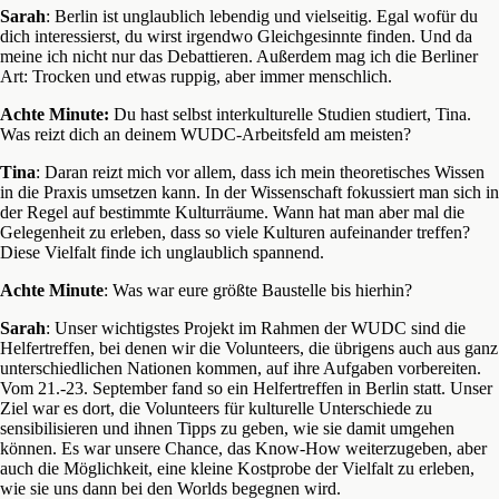
Sarah
: Berlin ist unglaublich lebendig und vielseitig. Egal wofür du
dich interessierst, du wirst irgendwo Gleichgesinnte finden. Und da
meine ich nicht nur das Debattieren. Außerdem mag ich die Berliner
Art: Trocken und etwas ruppig, aber immer menschlich.
Achte Minute:
Du hast selbst interkulturelle Studien studiert, Tina.
Was reizt dich an deinem WUDC-Arbeitsfeld am meisten?
Tina
: Daran reizt mich vor allem, dass ich mein theoretisches Wissen
in die Praxis umsetzen kann. In der Wissenschaft fokussiert man sich in
der Regel auf bestimmte Kulturräume. Wann hat man aber mal die
Gelegenheit zu erleben, dass so viele Kulturen aufeinander treffen?
Diese Vielfalt finde ich unglaublich spannend.
Achte Minute
: Was war eure größte Baustelle bis hierhin?
Sarah
: Unser wichtigstes Projekt im Rahmen der WUDC sind die
Helfertreffen, bei denen wir die Volunteers, die übrigens auch aus ganz
unterschiedlichen Nationen kommen, auf ihre Aufgaben vorbereiten.
Vom 21.-23. September fand so ein Helfertreffen in Berlin statt. Unser
Ziel war es dort, die Volunteers für kulturelle Unterschiede zu
sensibilisieren und ihnen Tipps zu geben, wie sie damit umgehen
können. Es war unsere Chance, das Know-How weiterzugeben, aber
auch die Möglichkeit, eine kleine Kostprobe der Vielfalt zu erleben,
wie sie uns dann bei den Worlds begegnen wird.