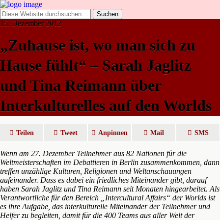
15. Dezember 2012
„Zuhause ist, wo man sich zu
Hause fühlt“ – Sarah Jaglitz
und Tina Reimann über
Interkulturelles auf den Worlds
Teilen
Tweet
Anpinnen
Mail
SMS
Wenn am 27. Dezember Teilnehmer aus 82 Nationen für die
Weltmeisterschaften im Debattieren in Berlin zusammenkommen, dann
treffen unzählige Kulturen, Religionen und Weltanschauungen
aufeinander. Dass es dabei ein friedliches Miteinander gibt, darauf
haben Sarah Jaglitz und Tina Reimann seit Monaten hingearbeitet. Als
Verantwortliche für den Bereich „Intercultural Affairs“ der Worlds ist
es ihre Aufgabe, das interkulturelle Miteinander der Teilnehmer und
Helfer zu begleiten, damit für di
e 400 Teams aus aller Welt der