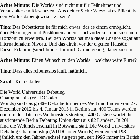
Achte Minute:
Die Worlds sind nicht nur für Teilnehmer und
Veranstalter ein Riesenevent. Aus deiner Sicht: Wieso ist es Pflicht, bei
den Worlds dabei gewesen zu sein?
Tina
: Das Debattieren ist für mich etwas, das es einem ermöglicht,
über Meinungen und Positionen anderer nachzudenken und so seinen
Horizont zu erweitern. Bei den Worlds hat man diese Chance sogar auf
internationalem Niveau. Und das direkt vor der eigenen Haustür.
Dieser Erfahrungsreichtum ist für mich Grund genug, dabei zu sein.
Achte Minute:
Einen Wunsch zu den Worlds – welches wäre Eurer?
Tina
: Dass alles reibungslos läuft, natürlich.
Sarah
: Kein Glatteis.
Die World Universities Debating
Championship (WUDC oder
Worlds) sind das größte Debattierturnier des Welt und finden vom 27.
Dezember 2012 bis 4. Januar 2013 in Berlin statt. 400 Teams werden
dort um den Titel des Weltmeisters streiten, 1400 Gäste erwartet die
ausrichtende Berlin Debating Union dazu aus 82 Ländern. In 2011
fand die Weltmeisterschaft in Botswana statt. Die World Universities
Debating Championship (WUDC oder Worlds) werden seit 1981
jährlich um den Jahreswechsel ausgetragen, seit 1996 immer im British