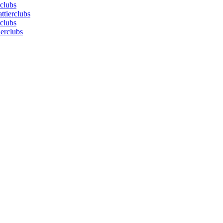
rclubs
ttierclubs
rclubs
ierclubs