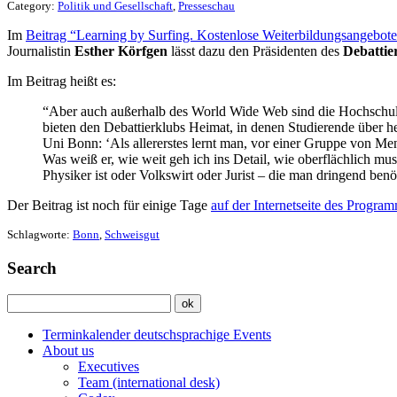
Category:
Politik und Gesellschaft
,
Presseschau
Im
Beitrag “Learning by Surfing. Kostenlose Weiterbildungsangebot
Journalistin
Esther Körfgen
lässt dazu den Präsidenten des
Debattie
Im Beitrag heißt es:
“Aber auch außerhalb des World Wide Web sind die Hochschulen 
bieten den Debattierklubs Heimat, in denen Studierende über h
Uni Bonn: ‘Als allererstes lernt man, vor einer Gruppe von Me
Was weiß er, wie weit geh ich ins Detail, wie oberflächlich m
Physiker ist oder Volkswirt oder Jurist – die man dringend benöt
Der Beitrag ist noch für einige Tage
auf der Internetseite des Progr
Schlagworte:
Bonn
,
Schweisgut
Search
Terminkalender deutschsprachige Events
About us
Executives
Team (international desk)