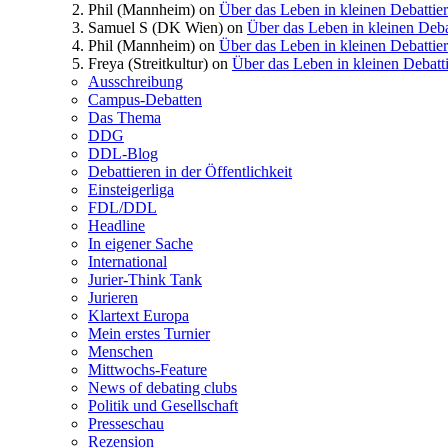
Phil (Mannheim)
on
Über das Leben in kleinen Debattie
Samuel S (DK Wien)
on
Über das Leben in kleinen Deba
Phil (Mannheim)
on
Über das Leben in kleinen Debattie
Freya (Streitkultur)
on
Über das Leben in kleinen Debatt
Ausschreibung
Campus-Debatten
Das Thema
DDG
DDL-Blog
Debattieren in der Öffentlichkeit
Einsteigerliga
FDL/DDL
Headline
In eigener Sache
International
Jurier-Think Tank
Jurieren
Klartext Europa
Mein erstes Turnier
Menschen
Mittwochs-Feature
News of debating clubs
Politik und Gesellschaft
Presseschau
Rezension