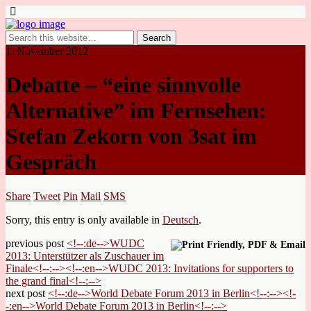
1. November 2012
Debatte – “eine sinnvolle
Alternative” im Fernsehen:
Stefan Zekorn von 3sat im
Gespräch
Share
Tweet
Pin
Mail
SMS
Sorry, this entry is only available in
Deutsch
.
previous post
<!--:de-->WUDC
2013: Unterstützer als Zuschauer im
Finale<!--:--><!--:en-->WUDC 2013: Invitations for supporters to
the grand final<!--:-->
next post
<!--:de-->World Debate Forum 2013 in Berlin<!--:--><!-
-:en-->World Debate Forum 2013 in Berlin<!--:-->