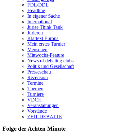
FDL/DDL
Headline
In eigener Sache
International
Jurier-Think Tank
Jurieren
Klartext Europa
Mein erstes Turnier
Menschen
Mittwochs-Feature
News of debating clubs
Politik und Gesellschaft
Presseschau
Rezension
Termine
Themen
Turniere
VDCH
Veranstaltungen
Vorstände
ZEIT DEBATTE
Folge der Achten Minute