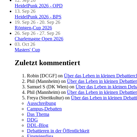
12. Sep 26
HeidelPunk 2026 - OPD
13. Sep 26
HeidelPunk 2026 - BPS
19. Sep 26 - 20. Sep 26
Röntgen-Cup 2026
26. Sep 26 - 27. Sep 26
Charlemagne Open 2026
03. Oct 26
Masters' Cup
Zuletzt kommentiert
Robin [DCGF]
on
Über das Leben in kleinen Debattierc
Phil (Mannheim)
on
Über das Leben in kleinen Debattie
Samuel S (DK Wien)
on
Über das Leben in kleinen Deba
Phil (Mannheim)
on
Über das Leben in kleinen Debattie
Freya (Streitkultur)
on
Über das Leben in kleinen Debatt
Ausschreibung
Campus-Debatten
Das Thema
DDG
DDL-Blog
Debattieren in der Öffentlichkeit
Einsteigerliga