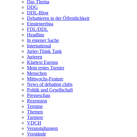
Das Thema
DDG
DDL-Blog
Debattieren in der Öffentlichkeit
Einsteigerliga
FDL/DDL
Headline
In eigener Sache
International
Jurier-Think Tank
Jurieren
Klartext Europa
Mein erstes Turnier
Menschen
Mittwochs-Feature
News of debating clubs
Politik und Gesellschaft
Presseschau
Rezension
Termine
Themen
Turniere
VDCH
Veranstaltungen
Vorstände