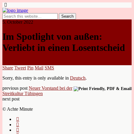
5. October 2022
Im Spotlight von außen:
Verliebt in einen Losentscheid
Share
Tweet
Pin
Mail
SMS
Sorry, this entry is only available in
Deutsch
.
previous post
Neuer Vorstand bei der
Streitkultur Tübingen
next post
© Achte Minute