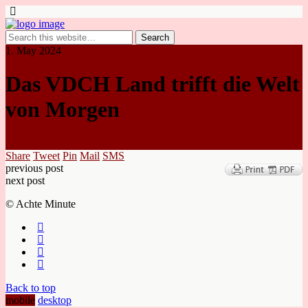
1. May 2024
Das VDCH Land trifft die Welt
von Morgen
Share
Tweet
Pin
Mail
SMS
previous post
next post
© Achte Minute
Back to top
mobile
desktop