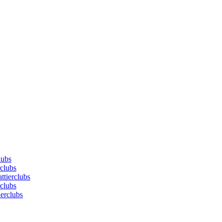
lubs
rclubs
ttierclubs
rclubs
ierclubs