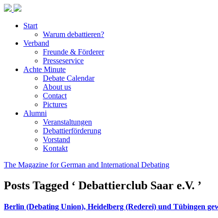
Start
Warum debattieren?
Verband
Freunde & Förderer
Presseservice
Achte Minute
Debate Calendar
About us
Contact
Pictures
Alumni
Veranstaltungen
Debattierförderung
Vorstand
Kontakt
The Magazine for German and International Debating
Posts Tagged ‘ Debattierclub Saar e.V. ’
Berlin (Debating Union), Heidelberg (Rederei) und Tübingen ge