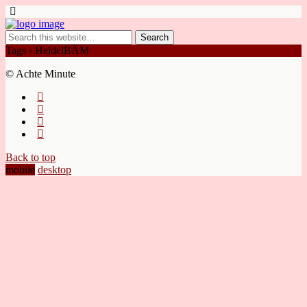
Tags › HeidelBÄM
© Achte Minute
Back to top
mobile
desktop