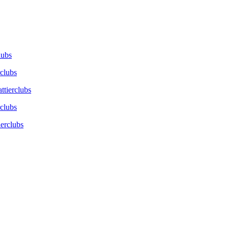
lubs
rclubs
ttierclubs
rclubs
ierclubs