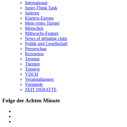
International
Jurier-Think Tank
Jurieren
Klartext Europa
Mein erstes Turnier
Menschen
Mittwochs-Feature
News of debating clubs
Politik und Gesellschaft
Presseschau
Rezension
Termine
Themen
Turniere
VDCH
Veranstaltungen
Vorstände
ZEIT DEBATTE
Folge der Achten Minute