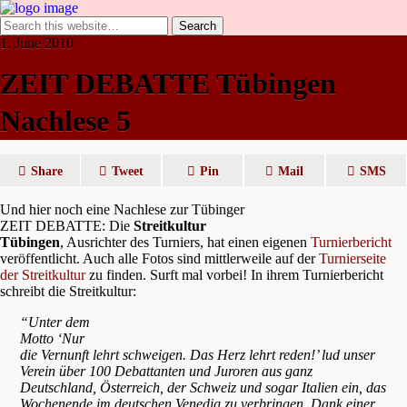
1. June 2010
ZEIT DEBATTE Tübingen
Nachlese 5
Share
Tweet
Pin
Mail
SMS
Und hier noch eine Nachlese zur Tübinger
ZEIT DEBATTE: Die
Streitkultur
Tübingen
, Ausrichter des Turniers, hat einen eigenen
Turnierbericht
veröffentlicht. Auch alle Fotos sind mittlerweile auf der
Turnierseite
der Streitkultur
zu finden. Surft mal vorbei! In ihrem Turnierbericht
schreibt die Streitkultur:
“Unter dem
Motto ‘Nur
die Vernunft lehrt schweigen. Das Herz lehrt reden!’ lud unser
Verein über 100 Debattanten und Juroren aus ganz
Deutschland, Österreich, der Schweiz und sogar Italien ein, das
Wochenende im deutschen Venedig zu verbringen. Dank einer