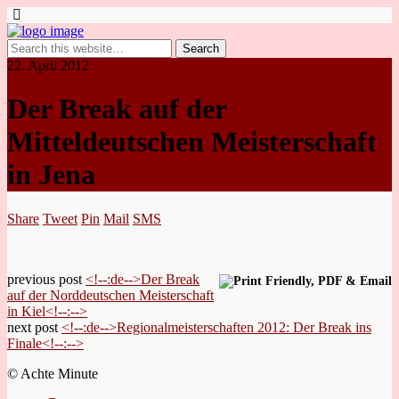
22. April 2012
Der Break auf der
Mitteldeutschen Meisterschaft
in Jena
Share
Tweet
Pin
Mail
SMS
previous post
<!--:de-->Der Break
auf der Norddeutschen Meisterschaft
in Kiel<!--:-->
next post
<!--:de-->Regionalmeisterschaften 2012: Der Break ins
Finale<!--:-->
© Achte Minute