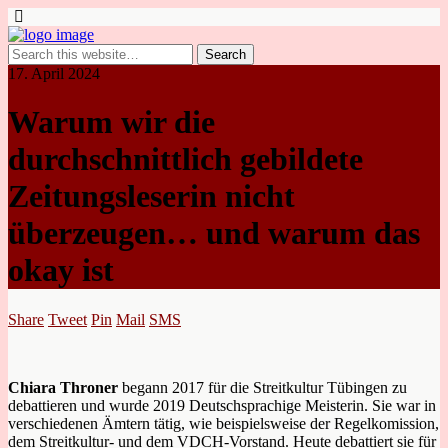
17. April 2024
Warum wir die
durchschnittlich gebildete
Zeitungsleserin nicht
überzeugen… und warum das
okay ist
Share
Tweet
Pin
Mail
SMS
Chiara Throner
begann 2017 für die Streitkultur Tübingen zu
debattieren und wurde 2019 Deutschsprachige Meisterin. Sie war in
verschiedenen Ämtern tätig, wie beispielsweise der Regelkomission,
dem Streitkultur- und dem VDCH-Vorstand. Heute debattiert sie für