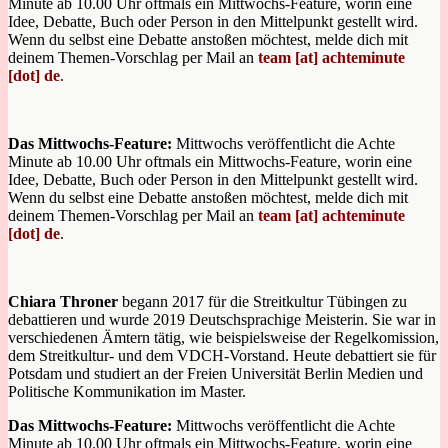
Minute ab 10.00 Uhr oftmals ein Mittwochs-Feature, worin eine
Idee, Debatte, Buch oder Person in den Mittelpunkt gestellt wird.
Wenn du selbst eine Debatte anstoßen möchtest, melde dich mit
deinem Themen-Vorschlag per Mail an
team [at] achteminute
[dot] de
.
Das Mittwochs-Feature:
Mittwochs veröffentlicht die Achte
Minute ab 10.00 Uhr oftmals ein Mittwochs-Feature, worin eine
Idee, Debatte, Buch oder Person in den Mittelpunkt gestellt wird.
Wenn du selbst eine Debatte anstoßen möchtest, melde dich mit
deinem Themen-Vorschlag per Mail an
team [at] achteminute
[dot] de
.
Chiara Throner
begann 2017 für die Streitkultur Tübingen zu
debattieren und wurde 2019 Deutschsprachige Meisterin. Sie war in
verschiedenen Ämtern tätig, wie beispielsweise der Regelkomission,
dem Streitkultur- und dem VDCH-Vorstand. Heute debattiert sie für
Potsdam und studiert an der Freien Universität Berlin Medien und
Politische Kommunikation im Master.
Das Mittwochs-Feature:
Mittwochs veröffentlicht die Achte
Minute ab 10.00 Uhr oftmals ein Mittwochs-Feature, worin eine