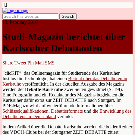
13. February 2010
Studi-Magazin berichtet über
Karlsruher Debattanten
Share
Tweet
Pin
Mail
SMS
“clicKIT”, das Onlinemagazin für Studierende des Karlsruher
Institus für Technologie, hat einen
Bericht über das Debattieren in
Karlsruhe
veröffentlicht. In der aktuellen Ausgabe des Magazins
werden der
Debatte Karlsruhe
zwei Seiten gewidmet (S. 19f).
Eine Fotografin und ein Redakteur des Magazins begleiteten die
Karlsruher dafür extra zur ZEIT DEBATTE nach Stuttgart. Im
PDF-Magazn wird auf weiterführende Informationen über
Schlüsselqualifikationen
,
Debattierformate
und
die Entwicklung des
Debattierens in Deutschland
verlinkt.
In dem Artikel über die Debatte Karlsruhe werden die beidenRedner
des VDCH-Clubs bei der Stuttgarter ZEIT DEBATTE zitiert: