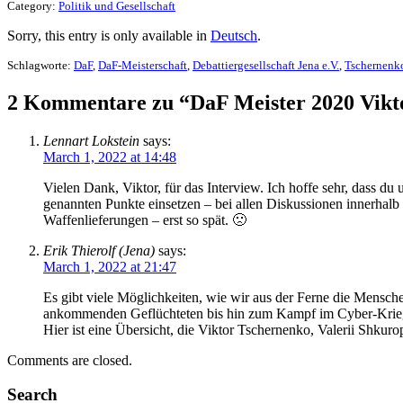
Category:
Politik und Gesellschaft
Sorry, this entry is only available in
Deutsch
.
Schlagworte:
DaF
,
DaF-Meisterschaft
,
Debattiergesellschaft Jena e.V.
,
Tschernenk
2 Kommentare zu “DaF Meister 2020 Viktor 
Lennart Lokstein
says:
March 1, 2022 at 14:48
Vielen Dank, Viktor, für das Interview. Ich hoffe sehr, dass d
genannten Punkte einsetzen – bei allen Diskussionen innerhalb 
Waffenlieferungen – erst so spät. 🙁
Erik Thierolf (Jena)
says:
March 1, 2022 at 21:47
Es gibt viele Möglichkeiten, wie wir aus der Ferne die Mensch
ankommenden Geflüchteten bis hin zum Kampf im Cyber-Krieg 
Hier ist eine Übersicht, die Viktor Tschernenko, Valerii Shk
Comments are closed.
Search