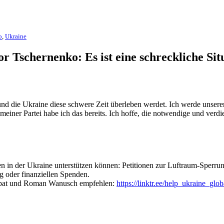
o
,
Ukraine
Tschernenko: Es ist eine schreckliche Sit
u und die Ukraine diese schwere Zeit überleben werdet. Ich werde unser
meiner Partei habe ich das bereits. Ich hoffe, die notwendige und ver
en in der Ukraine unterstützen können: Petitionen zur Luftraum-Sperru
oder finanziellen Spenden.
uropat und Roman Wanusch empfehlen:
https://linktr.ee/help_ukraine_glob