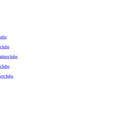
lubs
rclubs
ttierclubs
rclubs
ierclubs