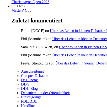
Charlemagne Open 2026
03. Oct 26
Masters' Cup
Zuletzt kommentiert
Robin [DCGF]
on
Über das Leben in kleinen Debattierc
Phil (Mannheim)
on
Über das Leben in kleinen Debattie
Samuel S (DK Wien)
on
Über das Leben in kleinen Deba
Phil (Mannheim)
on
Über das Leben in kleinen Debattie
Freya (Streitkultur)
on
Über das Leben in kleinen Debatt
Ausschreibung
Campus-Debatten
Das Thema
DDG
DDL-Blog
Debattieren in der Öffentlichkeit
Einsteigerliga
FDL/DDL
Headline