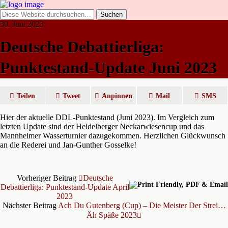
30. Juni 2023
Deutsche Debattierliga:
Punktestand-Update Juni 2023
Teilen
Tweet
Anpinnen
Mail
SMS
Hier der aktuelle DDL-Punktestand (Juni 2023). Im Vergleich zum
letzten Update sind der Heidelberger Neckarwiesencup und das
Mannheimer Wasserturnier dazugekommen. Herzlichen Glückwunsch
an die Rederei und Jan-Gunther Gosselke!
Vorheriger Beitrag
Deutsche
Debattierliga: Punktestand-Update April
2023
Nächster Beitrag
Ach Du Gutenberg (Cup) – Die Meister Der Strei…
Äh Späße 2023