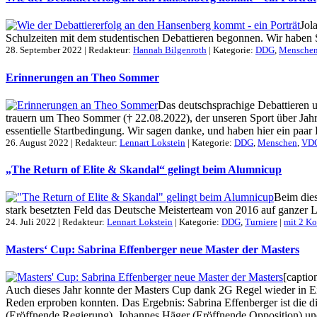
Jol
Schulzeiten mit dem studentischen Debattieren begonnen. Wir haben Sie
28. September 2022 | Redakteur:
Hannah Bilgenroth
| Kategorie:
DDG
,
Mensche
Erinnerungen an Theo Sommer
Das deutschsprachige Debattieren 
trauern um Theo Sommer († 22.08.2022), der unseren Sport über Jahrz
essentielle Startbedingung. Wir sagen danke, und haben hier ein paa
26. August 2022 | Redakteur:
Lennart Lokstein
| Kategorie:
DDG
,
Menschen
,
VD
„The Return of Elite & Skandal“ gelingt beim Alumnicup
Beim dies
stark besetzten Feld das Deutsche Meisterteam von 2016 auf ganzer Li
24. Juli 2022 | Redakteur:
Lennart Lokstein
| Kategorie:
DDG
,
Turniere
|
mit 2 K
Masters‘ Cup: Sabrina Effenberger neue Master der Masters
[captio
Auch dieses Jahr konnte der Masters Cup dank 2G Regel wieder in Eis
Reden erproben konnten. Das Ergebnis: Sabrina Effenberger ist die d
(Eröffnende Regierung), Johannes Häger (Eröffnende Opposition) und 