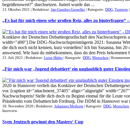
begrüßenswert?" durchsetzen. Juriert wurde das ...
13. Oktober 2021 | Redakteur:
Jan-Gunther Gosselke
| Kategorie:
DDG
,
Turniere
„Es hat für mich einen sehr großen Reiz, alles zu hinterfrage
Konklave der Deutschen Debattiergesellschaft den Nachwuchspreis an 
width="400"] Die DDG-Nachwuchspreisträgerin 2021: Susanna Wirthg
die dich noch nicht kennen, kurz vorstellen? Ich bin Susanna, bin
anwesend. Wie hast du mitbekommen, dass du den Preis bekommen ha
15. Juli 2021 | Redakteur:
Luise Häder
| Kategorie:
DDG
,
Menschen
|
Kommentare
„Für mich war ‚Jugend debattiert‘ ein unglaublich guter Einst
2020 in Hannover verlieh das Konklave der Deutschen Debattiergesel
vor. [caption id="attachment_37405" align="alignright" width="267
Nachwuchspreis! Stelle dich doch zu Beginn einmal für die Leute vor, 
Präsidentin vom Debattierclub Freiburg. Die DDM in Hannover war 
18. November 2020 | Redakteur:
Johannes Meiborg
| Kategorie:
DDG
,
Menschen
Interview
Sven Jentzsch gewinnt den Masters‘ Cup