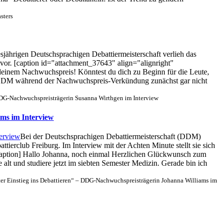
sters
esjährigen Deutschsprachigen Debattiermeisterschaft verlieh das
vor. [caption id="attachment_37643" align="alignright"
einem Nachwuchspreis! Könntest du dich zu Beginn für die Leute,
er DDM während der Nachwuchspreis-Verkündung zunächst gar nicht
– DDG-Nachwuchspreisträgerin Susanna Wirthgen im Interview
ams im Interview
Bei der Deutschsprachigen Debattiermeisterschaft (DDM)
erclub Freiburg. Im Interview mit der Achten Minute stellt sie sich
/caption] Hallo Johanna, noch einmal Herzlichen Glückwunsch zum
 alt und studiere jetzt im siebten Semester Medizin. Gerade bin ich
uter Einstieg ins Debattieren“ – DDG-Nachwuchspreisträgerin Johanna Williams im