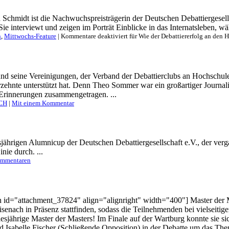
a Schmidt ist die Nachwuchspreisträgerin der Deutschen Debattiergesells
 interviewt und zeigen im Porträt Einblicke in das Internatsleben, wäh
n
,
Mittwochs-Feature
|
Kommentare deaktiviert
für Wie der Debattiererfolg an den 
und seine Vereinigungen, der Verband der Debattierclubs an Hochschu
ehnte unterstützt hat. Denn Theo Sommer war ein großartiger Journali
r Erinnerungen zusammengetragen. ...
CH
|
Mit einem Kommentar
jährigen Alumnicup der Deutschen Debattiergesellschaft e.V., der verga
nie durch. ...
ommentaren
n id="attachment_37824" align="alignright" width="400"] Master der M
enach in Präsenz stattfinden, sodass die Teilnehmenden bei vielseiti
iesjährige Master der Masters! Im Finale auf der Wartburg konnte sie
Isabelle Fischer (Schließende Opposition) in der Debatte um das Thema