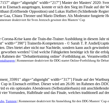
7157" align="alignright" width="217"] Master der Masters' 2020: Sven 
t in Eisenach ausgetragen, konnte er sich den Sieg im Finale auf der 
Witthaut (Eröffnende Opposition) und Lukas Haffert (Schließende Regi
ne Gaa, Chiara Throner und Mario Dießner. Als Moderator fungierte He
mentare deaktiviert
für Sven Jentzsch gewinnt den Masters‘ Cup
 Corona-Krise kann die Train-the-Trainer Ausbildung in diesem Jahr nic
t" width="390"] TrainerIn-Kompetenzen - © Sarah T. P. Andiel[/captio
ten. Dies bietet aber nicht nur Nachteile, sondern kann auch gewinnbr
 geworben werden? Und welche Fähigkeiten benötige ich für die erfolg
ahmen der "Debattiertraining online"-Fortbildung an. Verantwortlich 
nstaltungen
|
Kommentare deaktiviert
für DDG startet Online-Fortbildung für Debatt
hment_35991" align="alignright" width="317"] Finale auf der Wartbur
s' Cup in Eisenach eröffnet. Dieser wird am 26.09. im Rahmen des DDG 
ird es ein optionales Abendessen (Selbstzahlerbasis) mit anschließe
r Vorrunden, Halbfinale und das Finale, welches traditionell auf der W
ubs
,
Turniere
|
Kommentare deaktiviert
für Anmeldung für den DDG Masters‘ Cup e