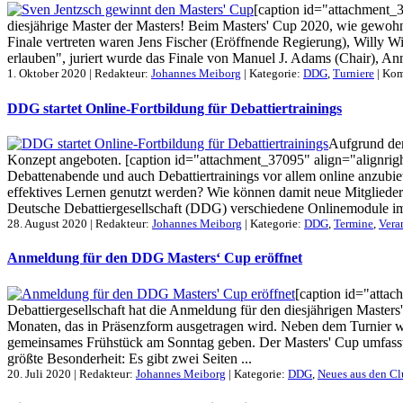
[caption id="attachment_3
diesjährige Master der Masters! Beim Masters' Cup 2020, wie gewohn
Finale vertreten waren Jens Fischer (Eröffnende Regierung), Willy 
erlauben", juriert wurde das Finale von Manuel J. Adams (Chair), An
1. Oktober 2020 | Redakteur:
Johannes Meiborg
| Kategorie:
DDG
,
Turniere
|
Kom
DDG startet Online-Fortbildung für Debattiertrainings
Aufgrund der
Konzept angeboten. [caption id="attachment_37095" align="alignrigh
Debattenabende und auch Debattiertrainings vor allem online anzubie
effektives Lernen genutzt werden? Wie können damit neue Mitglieder
Deutsche Debattiergesellschaft (DDG) verschiedene Onlinemodule im R
28. August 2020 | Redakteur:
Johannes Meiborg
| Kategorie:
DDG
,
Termine
,
Vera
Anmeldung für den DDG Masters‘ Cup eröffnet
[caption id="attac
Debattiergesellschaft hat die Anmeldung für den diesjährigen Master
Monaten, das in Präsenzform ausgetragen wird. Neben dem Turnier w
gemeinsames Frühstück am Sonntag geben. Der Masters' Cup umfasst vie
größte Besonderheit: Es gibt zwei Seiten ...
20. Juli 2020 | Redakteur:
Johannes Meiborg
| Kategorie:
DDG
,
Neues aus den Cl