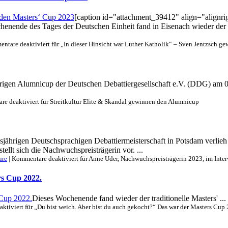
[caption id="attachment_39412" align="alignr
enende des Tages der Deutschen Einheit fand in Eisenach wieder der t
ntare deaktiviert
für „In dieser Hinsicht war Luther Katholik“ – Sven Jentzsch g
rigen Alumnicup der Deutschen Debattiergesellschaft e.V. (DDG) am 08
e deaktiviert
für Streitkultur Elite & Skandal gewinnen den Alumnicup
esjährigen Deutschsprachigen Debattiermeisterschaft in Potsdam verlie
llt sich die Nachwuchspreisträgerin vor. ...
ure
|
Kommentare deaktiviert
für Anne Uder, Nachwuchspreisträgerin 2023, im Inte
rs Cup 2022.
Dieses Wochenende fand wieder der traditionelle Masters' ...
ktiviert
für „Du bist weich. Aber bist du auch gekocht?“ Das war der Masters Cup