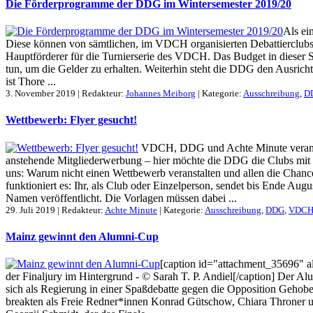
Die Förderprogramme der DDG im Wintersemester 2019/20
Als ei
Diese können von sämtlichen, im VDCH organisierten Debattierclubs
Hauptförderer für die Turnierserie des VDCH. Das Budget in dieser Sa
tun, um die Gelder zu erhalten. Weiterhin steht die DDG den Ausrich
ist Thore ...
3. November 2019 | Redakteur:
Johannes Meiborg
| Kategorie:
Ausschreibung
,
D
Wettbewerb: Flyer gesucht!
VDCH, DDG und Achte Minute veranstalt
anstehende Mitgliederwerbung – hier möchte die DDG die Clubs mit un
uns: Warum nicht einen Wettbewerb veranstalten und allen die Chance
funktioniert es: Ihr, als Club oder Einzelperson, sendet bis Ende 
Namen veröffentlicht. Die Vorlagen müssen dabei ...
29. Juli 2019 | Redakteur:
Achte Minute
| Kategorie:
Ausschreibung
,
DDG
,
VDC
Mainz gewinnt den Alumni-Cup
[caption id="attachment_35696" al
der Finaljury im Hintergrund - © Sarah T. P. Andiel[/caption] Der
sich als Regierung in einer Spaßdebatte gegen die Opposition Gehobe
breakten als Freie Redner*innen Konrad Gütschow, Chiara Throner un