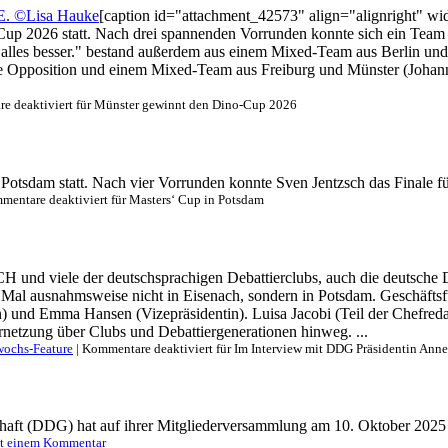
[caption id="attachment_42573" align="alignright" wid
up 2026 statt. Nach drei spannenden Vorrunden konnte sich ein Team au
alles besser." bestand außerdem aus einem Mixed-Team aus Berlin und 
e Opposition und einem Mixed-Team aus Freiburg und Münster (Johanna
e deaktiviert
für Münster gewinnt den Dino-Cup 2026
otsdam statt. Nach vier Vorrunden konnte Sven Jentzsch das Finale für 
mentare deaktiviert
für Masters‘ Cup in Potsdam
 und viele der deutschsprachigen Debattierclubs, auch die deutsche De
 Mal ausnahmsweise nicht in Eisenach, sondern in Potsdam. Geschäftsf
n) und Emma Hansen (Vizepräsidentin). Luisa Jacobi (Teil der Chefred
netzung über Clubs und Debattiergenerationen hinweg. ...
wochs-Feature
|
Kommentare deaktiviert
für Im Interview mit DDG Präsidentin Ann
haft (DDG) hat auf ihrer Mitgliederversammlung am 10. Oktober 2025 
t einem Kommentar