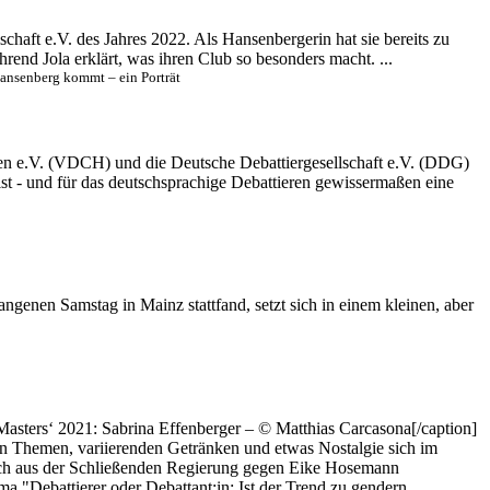
chaft e.V. des Jahres 2022. Als Hansenbergerin hat sie bereits zu
rend Jola erklärt, was ihren Club so besonders macht. ...
Hansenberg kommt – ein Porträt
len e.V. (VDCH) und die Deutsche Debattiergesellschaft e.V. (DDG)
st - und für das deutschsprachige Debattieren gewissermaßen eine
ngenen Samstag in Mainz stattfand, setzt sich in einem kleinen, aber
asters‘ 2021: Sabrina Effenberger – © Matthias Carcasona[/caption]
gen Themen, variierenden Getränken und etwas Nostalgie sich im
 sich aus der Schließenden Regierung gegen Eike Hosemann
 "Debattierer oder Debattant:in: Ist der Trend zu gendern