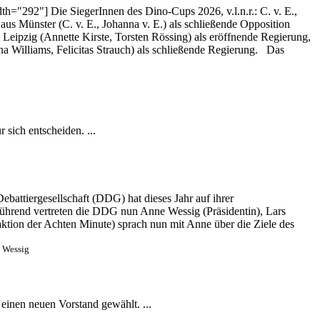
th="292"] Die SiegerInnen des Dino-Cups 2026, v.l.n.r.: C. v. E.,
s Münster (C. v. E., Johanna v. E.) als schließende Opposition
Leipzig (Annette Kirste, Torsten Rössing) als eröffnende Regierung,
 Williams, Felicitas Strauch) als schließende Regierung. Das
sich entscheiden. ...
battiergesellschaft (DDG) hat dieses Jahr auf ihrer
ührend vertreten die DDG nun Anne Wessig (Präsidentin), Lars
aktion der Achten Minute) sprach nun mit Anne über die Ziele des
e Wessig
einen neuen Vorstand gewählt. ...