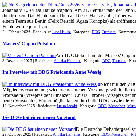
Johanna v. E. ©Lisa Hauke[/caption] Am 21. Februar fand der Dino-C
durchsetzen. Das Finale zum Thema "Dieses Haus glaubt, früher war 
einem Team aus Berlin (Felix Reischl, Agata Konopka) als eröffnend
Finale wurde juriert von ...
24. Februar 2026 | Redakteur:
Lisa Hauke
| Kategorie:
DDG
,
Turniere
|
Kommentar
Masters‘ Cup in Potsdam
Am 11. Oktober fand der Masters' Cup in P
3. Dezember 2025 | Redakteur:
Annika Hanraths
| Kategorie:
DDG
,
Turniere
|
Kom
Im Interview mit DDG Präsidentin Anne Wessig
Nicht nur der VDCH
Mitgliederversammlung wieder einen neuen Vorstand gewählt, dieses
Froitzheim (Vizepräsident Finanzen), Chiara Throner (Vizepräsidenti
neuen Vorstandes, Fördermöglichkeiten durch die DDG sowie die Ver
12. November 2025 | Redakteur:
Luisa Jacobi
| Kategorie:
DDG
,
Menschen
,
Mitt
Die DDG hat einen neuen Vorstand
Die Deutsche Debattiergesellsc
29. Oktober 2025 | Redakteur:
Annika Hanraths
| Kategorie:
DDG
,
Menschen
|
Mi