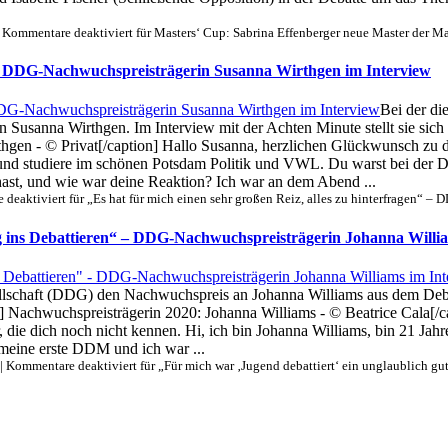
|
Kommentare deaktiviert
für Masters‘ Cup: Sabrina Effenberger neue Master der Ma
n“ – DDG-Nachwuchspreisträgerin Susanna Wirthgen im Interview
Bei der di
Susanna Wirthgen. Im Interview mit der Achten Minute stellt sie sich 
en - © Privat[/caption] Hallo Susanna, herzlichen Glückwunsch zu d
 20 und studiere im schönen Potsdam Politik und VWL. Du warst bei d
st, und wie war deine Reaktion? Ich war an dem Abend ...
 deaktiviert
für „Es hat für mich einen sehr großen Reiz, alles zu hinterfragen“ 
ieg ins Debattieren“ – DDG-Nachwuchspreisträgerin Johanna Willi
lschaft (DDG) den Nachwuchspreis an Johanna Williams aus dem Debatti
"] Nachwuchspreisträgerin 2020: Johanna Williams - © Beatrice Cala[
die dich noch nicht kennen. Hi, ich bin Johanna Williams, bin 21 Jahre
meine erste DDM und ich war ...
|
Kommentare deaktiviert
für „Für mich war ‚Jugend debattiert‘ ein unglaublich g