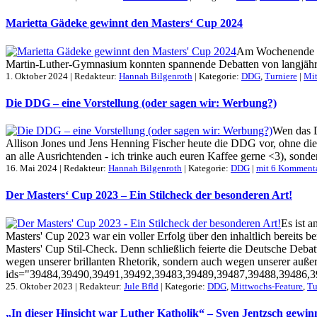
Marietta Gädeke gewinnt den Masters‘ Cup 2024
Am Wochenende des
Martin-Luther-Gymnasium konnten spannende Debatten von langjährige
1. Oktober 2024 | Redakteur:
Hannah Bilgenroth
| Kategorie:
DDG
,
Turniere
|
Mi
Die DDG – eine Vorstellung (oder sagen wir: Werbung?)
Wen das D
Allison Jones und Jens Henning Fischer heute die DDG vor, ohne die 
an alle Ausrichtenden - ich trinke auch euren Kaffee gerne <3), sonder
16. Mai 2024 | Redakteur:
Hannah Bilgenroth
| Kategorie:
DDG
|
mit 6 Komment
Der Masters‘ Cup 2023 – Ein Stilcheck der besonderen Art!
Es ist a
Masters' Cup 2023 war ein voller Erfolg über den inhaltlich bereits 
Masters' Cup Stil-Check. Denn schließlich feierte die Deutsche Debatti
wegen unserer brillanten Rhetorik, sondern auch wegen unserer außer
ids="39484,39490,39491,39492,39483,39489,39487,39488,39486,3948
25. Oktober 2023 | Redakteur:
Jule Bfld
| Kategorie:
DDG
,
Mittwochs-Feature
,
Tu
„In dieser Hinsicht war Luther Katholik“ – Sven Jentzsch gewi