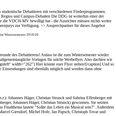
das studentische Debattieren mit verschiedenen Förderprogrammen.
, Regios und Campus-Debatten Die DDG ist weiterhin einer der
die die VDCH-MV bewilligt hat - die Ausrichter müssen nichts weiter
Ehrenjurys zur Verfügung. >> Ansprechpartner für dieses Angebot
im Wintersemester 2019/20
eunde des Debattierens! Anlass ist die zum Wintersemester wieder
allgemeintaugliche Vorlagen für solche Werbeflyer. Also dachten wir
gnleft" width="262"] Hier könnte euer Flyer stehen![/caption] Und so
yme Einsendungen sind ebenfalls möglich und werden dann ohne
.r.): Johannes Häger, Christian Strunck und Sabrina Effenberger mit
erger, Johannes Häger, Christian Strunck) gewonnen. Sie setzten
as Finalthema lautete "Sollte das Leben ein Musical sein?". Außerdem
Marcel Giersdorf, Michel Hofe, Jan Papsch, Christoph Tovar und