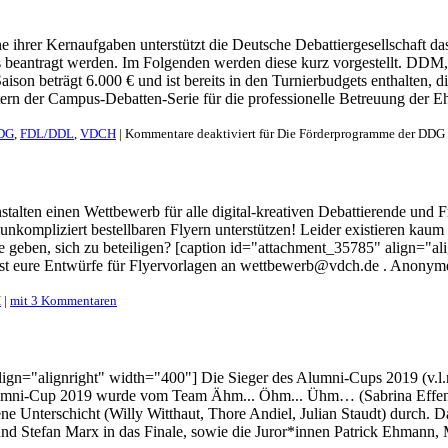
ne ihrer Kernaufgaben unterstützt die Deutsche Debattiergesellschaft 
 beantragt werden. Im Folgenden werden diese kurz vorgestellt. DDM
ison beträgt 6.000 € und ist bereits in den Turnierbudgets enthalten, 
tern der Campus-Debatten-Serie für die professionelle Betreuung der 
DG
,
FDL/DDL
,
VDCH
|
Kommentare deaktiviert
für Die Förderprogramme der DDG 
en einen Wettbewerb für alle digital-kreativen Debattierende und Fr
kompliziert bestellbaren Flyern unterstützen! Leider existieren kaum 
 geben, sich zu beteiligen? [caption id="attachment_35785" align="ali
August eure Entwürfe für Flyervorlagen an wettbewerb@vdch.de . Anon
H
|
mit 3 Kommentaren
ign="alignright" width="400"] Die Sieger des Alumni-Cups 2019 (v.l.n
 Alumni-Cup 2019 wurde vom Team Ähm... Öhm... Ühm… (Sabrina Effenb
ne Unterschicht (Willy Witthaut, Thore Andiel, Julian Staudt) durch. D
d Stefan Marx in das Finale, sowie die Juror*innen Patrick Ehmann, 