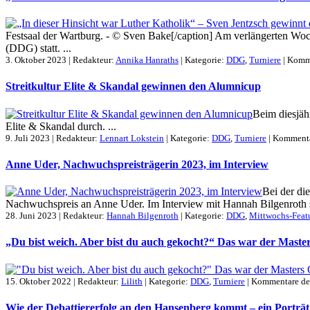
Festsaal der Wartburg. - © Sven Bake[/caption] Am verlängerten Woch
(DDG) statt. ...
3. Oktober 2023 | Redakteur:
Annika Hanraths
| Kategorie:
DDG
,
Turniere
|
Komme
Streitkultur Elite & Skandal gewinnen den Alumnicup
Beim diesjäh
Elite & Skandal durch. ...
9. Juli 2023 | Redakteur:
Lennart Lokstein
| Kategorie:
DDG
,
Turniere
|
Kommentar
Anne Uder, Nachwuchspreisträgerin 2023, im Interview
Bei der di
Nachwuchspreis an Anne Uder. Im Interview mit Hannah Bilgenroth ste
28. Juni 2023 | Redakteur:
Hannah Bilgenroth
| Kategorie:
DDG
,
Mittwochs-Feat
„Du bist weich. Aber bist du auch gekocht?“ Das war der Maste
15. Oktober 2022 | Redakteur:
Lilith
| Kategorie:
DDG
,
Turniere
|
Kommentare dea
Wie der Debattiererfolg an den Hansenberg kommt – ein Porträt