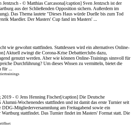
Jentzsch - © Matthias Carcasona[/caption] Sven Jentzsch ist der
Wartburg aus der Schließenden Opposition sichern. Außerdem im
erung). Das Thema lautete "Dieses Haus würde Duelle bis zum Tod
nrik Maedler. Der Masters' Cup fand im Masters' ...
ht wie gewohnt stattfinden. Stattdessen wird ein alternatives Online-
n] Aktuell zwingt die Corona-Krise Debattierclubs dazu,
ingend genutzt werden. Aber wie können Online-Trainings sinnvoll für
reiche Durchführung? Um dieses Wissen zu vermitteln, bietet die
für ...
iertrainings
g 2019 - © Jens Henning Fischer[/caption] Die Deutsche
Alumni-Wochenendes stattfinden und ist damit das erste Turnier seit
nder DDG-Mitgliederversammlung am Freitagabend sowie ein
artburg stattfindet. Das Turnier findet im Masters' Format statt. Die
röffnet