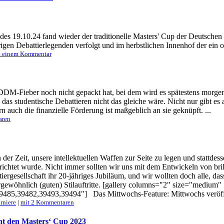
 19.10.24 fand wieder der traditionelle Masters' Cup der Deutschen De
n Debattierlegenden verfolgt und im herbstlichen Innenhof der ein o
t einem Kommentar
DM-Fieber noch nicht gepackt hat, bei dem wird es spätestens morgen a
das studentische Debattieren nicht das gleiche wäre. Nicht nur gibt e
n auch die finanzielle Förderung ist maßgeblich an sie geknüpft. ...
aren
n der Zeit, unsere intellektuellen Waffen zur Seite zu legen und stattd
berichtet wurde. Nicht immer sollten wir uns mit dem Entwickeln von b
ergesellschaft ihr 20-jähriges Jubiläum, und wir wollten doch alle, das
gewöhnlich (guten) Stilauftritte. [gallery columns="2" size="medium"
5,39482,39493,39494"] Das Mittwochs-Feature: Mittwochs veröffent
rniere
|
mit 2 Kommentaren
nnt den Masters‘ Cup 2023