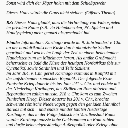
Sonst wird dich der Jäger holen mit dem Schießgewehr
Dieses Haus würde die Gans nicht stehlen. (Offenes Thema)
R3:
Dieses Haus glaubt, dass die Verbreitung von Videospielen
im privaten Raum (z.B. via Heimkonsolen, PC-Spielen und
Handyspielen) mehr genutzt als geschadet hat.
Finale:
Information: Karthago wurde im 9. Jahrhundert v. Chr.
an der nordafrikanischen Küste durch phönizische Siedler
gegründet und wuchs im Laufe der Zeit zu einem bedeutenden
Handelszentrum im Mittelmeer heran. Als antike Großmacht
beherrschte es bald die Küste des heutigen Nordafrikas (bis zur
Cyrenaika) sowie Sardinien und Teile Siziliens.
Im Jahr 264. v. Chr. geriet Karthago erstmals in Konflikt mit
der aufstrebenden römischen Republik. Der folgende Erste
Punische Krieg dauerte bis ins Jahr 241 v. Chr. und endete mit
der Niederlage Karthagos, das Sizilien an Rom abtreten und
Reparationen zahlen musste. 218 v. Chr. kam es zum Zweiten
Punischen Krieg. Dieser dauerte bis 201 v. Chr., brachte
schwerste römische Niederlagen gegen den genialen Hannibal
Barkas mit sich – und endete mit der totalen Niederlage
Karthagos, das in der Folge faktisch ein Vasallenstaat Roms
wurde: Karthago musste hohe Geldsummen an Rom zahlen
und durfte keine eigenständige Außenpolitik oder Kriege ohne