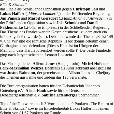
Elite & Skandal
“
das Finale als Schließende Opposition gegen
Christoph Saß
und
Lukas Haffert
(„
Münster Lamberti
„) in der Eröffnenden Regierung,
Jan Papsch
und
Marcel Giersdorf
(„
Mainz Anton auf Abwegen
„) in
der Eröffnenden Opposition sowie
Jola Schmidt
und
Daniil
Pakhomenko
(„
Potter & Empress
„) in der Schließenden Regierung.
Das Thema des Finales war ein Geschichtsthema, zu dem auch ein
Infotext geliefert wurde (s.u.). Debattiert wurde das Thema „Es ist 149
v. Chr. Wir sind die römische Republik. Haec domus ceterum censit
Carthaginem esse delendam. (Dieses Haus ist im Übrigen der
Meinung, dass Karthago zerstört werden sollte.)“ Die beste Finalrede
ging nach Juryentscheid an Lennart Lokstein.
Das Finale jurierten
Allison Jones
(Hauptjurorin),
Michel Hofe
und
Felix-Maximilian Wenzel
. Ebenfalls als Juror gebreakt aber geclasht
war
Justus Raimann
, der gemeinsam mit Allison Jones als Chefjury
die Themen auswählte und zudem das Tab verwaltete.
Die Turnierorganisation hatten für den Debattierclub Johannes
Gutenberg e.V.
Alena Haub
sowie für die Deutsche
Debattiergesellschaft e.V.
Sabrina Effenberger
übernommen.
Top of the Tab waren nach 3 Vorrunden mit 9 Punkten „The Return of
Elite & Skandal“ sowie im Einzelrednertab Lukas Haffert mit einem
Schnitt von 81,67 Punkten pro Runde.