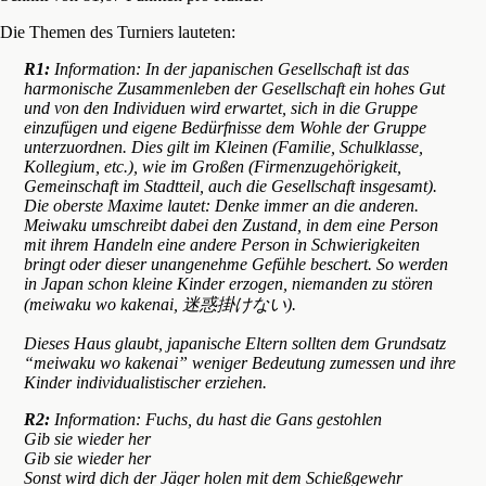
Die Themen des Turniers lauteten:
R1:
Information: In der japanischen Gesellschaft ist das
harmonische Zusammenleben der Gesellschaft ein hohes Gut
und von den Individuen wird erwartet, sich in die Gruppe
einzufügen und eigene Bedürfnisse dem Wohle der Gruppe
unterzuordnen. Dies gilt im Kleinen (Familie, Schulklasse,
Kollegium, etc.), wie im Großen (Firmenzugehörigkeit,
Gemeinschaft im Stadtteil, auch die Gesellschaft insgesamt).
Die oberste Maxime lautet: Denke immer an die anderen.
Meiwaku umschreibt dabei den Zustand, in dem eine Person
mit ihrem Handeln eine andere Person in Schwierigkeiten
bringt oder dieser unangenehme Gefühle beschert. So werden
in Japan schon kleine Kinder erzogen, niemanden zu stören
(meiwaku wo kakenai, 迷惑掛けない).
Dieses Haus glaubt, japanische Eltern sollten dem Grundsatz
“meiwaku wo kakenai” weniger Bedeutung zumessen und ihre
Kinder individualistischer erziehen.
R2:
Information: Fuchs, du hast die Gans gestohlen
Gib sie wieder her
Gib sie wieder her
Sonst wird dich der Jäger holen mit dem Schießgewehr