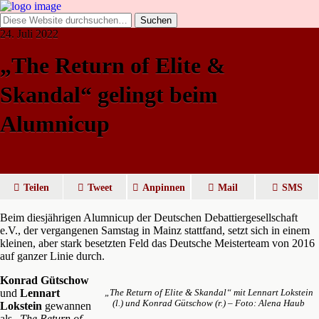
24. Juli 2022
„The Return of Elite &
Skandal“ gelingt beim
Alumnicup
Teilen
Tweet
Anpinnen
Mail
SMS
Beim diesjährigen Alumnicup der Deutschen Debattiergesellschaft
e.V., der vergangenen Samstag in Mainz stattfand, setzt sich in einem
kleinen, aber stark besetzten Feld das Deutsche Meisterteam von 2016
auf ganzer Linie durch.
Konrad Gütschow
und
Lennart
„The Return of Elite & Skandal“ mit Lennart Lokstein
(l.) und Konrad Gütschow (r.) – Foto: Alena Haub
Lokstein
gewannen
als „
The Return of