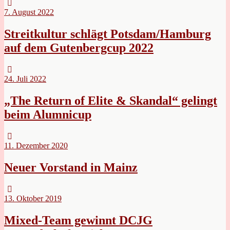
7. August 2022
Streitkultur schlägt Potsdam/Hamburg
auf dem Gutenbergcup 2022
24. Juli 2022
„The Return of Elite & Skandal“ gelingt
beim Alumnicup
11. Dezember 2020
Neuer Vorstand in Mainz
13. Oktober 2019
Mixed-Team gewinnt DCJG