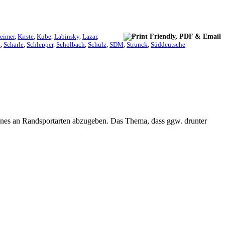
eimer
,
Kirste
,
Kube
,
Labinsky
,
Lazar
,
a
,
Scharle
,
Schlepper
,
Scholbach
,
Schulz
,
SDM
,
Strunck
,
Süddeutsche
nnes an Randsportarten abzugeben. Das Thema, dass ggw. drunter