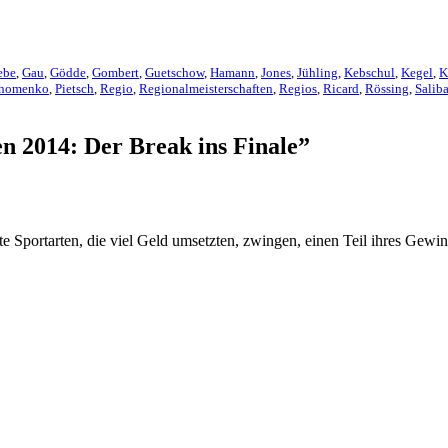
ebe
,
Gau
,
Gödde
,
Gombert
,
Guetschow
,
Hamann
,
Jones
,
Jühling
,
Kebschul
,
Kegel
,
K
homenko
,
Pietsch
,
Regio
,
Regionalmeisterschaften
,
Regios
,
Ricard
,
Rössing
,
Salib
n 2014: Der Break ins Finale”
portarten, die viel Geld umsetzten, zwingen, einen Teil ihres Gewi