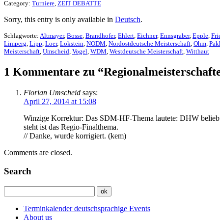
Category:
Turniere
,
ZEIT DEBATTE
Sorry, this entry is only available in
Deutsch
.
Schlagworte:
Altmayer
,
Bosse
,
Brandhofer
,
Ehlert
,
Eichner
,
Ennsgraber
,
Epple
,
Fri
Limperg
,
Lipp
,
Loer
,
Lokstein
,
NODM
,
Nordostdeutsche Meisterschaft
,
Ohm
,
Pak
Meisterschaft
,
Umscheid
,
Vogel
,
WDM
,
Westdeutsche Meisterschaft
,
Witthaut
1 Kommentare zu “Regionalmeisterschafte
Florian Umscheid
says:
April 27, 2014 at 15:08
Winzige Korrektur: Das SDM-HF-Thema lautete: DHW beliebte S
steht ist das Regio-Finalthema.
// Danke, wurde korrigiert. (kem)
Comments are closed.
Search
Terminkalender deutschsprachige Events
About us