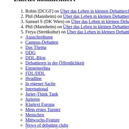
Robin [DCGF]
on
Über das Leben in kleinen Debattierc
Phil (Mannheim)
on
Über das Leben in kleinen Debattie
Samuel S (DK Wien)
on
Über das Leben in kleinen Deba
Phil (Mannheim)
on
Über das Leben in kleinen Debattie
Freya (Streitkultur)
on
Über das Leben in kleinen Debatt
Ausschreibung
Campus-Debatten
Das Thema
DDG
DDL-Blog
Debattieren in der Öffentlichkeit
Einsteigerliga
FDL/DDL
Headline
In eigener Sache
International
Jurier-Think Tank
Jurieren
Klartext Europa
Mein erstes Turnier
Menschen
Mittwochs-Feature
News of debating clubs