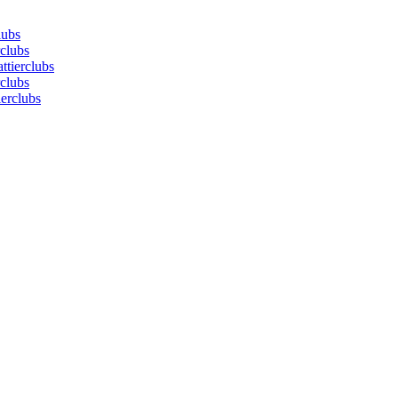
lubs
rclubs
ttierclubs
rclubs
ierclubs