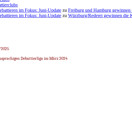
ttierclubs
Debattieren im Fokus: Juni-Update
zu
Freiburg und Hamburg gewinnen
Debattieren im Fokus: Juni-Update
zu
Würzburg/Rederei gewinnen die K
/2025
sprachigen Debattierliga im März 2024