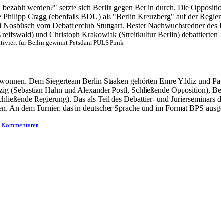
ezahlt werden?" setzte sich Berlin gegen Berlin durch. Die Oppositio
Philipp Cragg (ebenfalls BDU) als "Berlin Kreuzberg" auf der Regieru
 Nosbüsch vom Debattierclub Stuttgart. Bester Nachwuchsredner des Fi
eifswald) und Christoph Krakowiak (Streitkultur Berlin) debattierten T
iviert
für Berlin gewinnt Potsdam PULS Punk
onnen. Dem Siegerteam Berlin Staaken gehörten Emre Yildiz und Patr
zig (Sebastian Hahn und Alexander Postl, Schließende Opposition), B
ließende Regierung). Das als Teil des Debattier- und Jurierseminars d
n. An dem Turnier, das in deutscher Sprache und im Format BPS ausge
2 Kommentaren