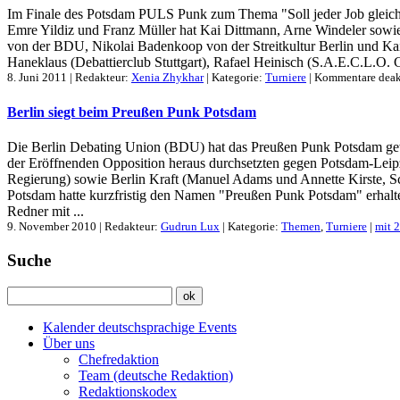
Im Finale des Potsdam PULS Punk zum Thema "Soll jeder Job gleich b
Emre Yildiz und Franz Müller hat Kai Dittmann, Arne Windeler sowie 
von der BDU, Nikolai Badenkoop von der Streitkultur Berlin und Kai
Haneklaus (Debattierclub Stuttgart), Rafael Heinisch (S.A.E.C.L.O. Gr
8. Juni 2011 | Redakteur:
Xenia Zhykhar
| Kategorie:
Turniere
|
Kommentare deakt
Berlin siegt beim Preußen Punk Potsdam
Die Berlin Debating Union (BDU) hat das Preußen Punk Potsdam gew
der Eröffnenden Opposition heraus durchsetzten gegen Potsdam-Leip
Regierung) sowie Berlin Kraft (Manuel Adams und Annette Kirste, Sch
Potsdam hatte kurzfristig den Namen "Preußen Punk Potsdam" erhalte
Redner mit ...
9. November 2010 | Redakteur:
Gudrun Lux
| Kategorie:
Themen
,
Turniere
|
mit 
Suche
Kalender deutschsprachige Events
Über uns
Chefredaktion
Team (deutsche Redaktion)
Redaktionskodex