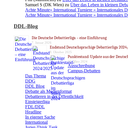
Samuel S (DK Wien)
zu
Über das Leben in kleinen Deba
Achte Minute» International Turniere » Internationales 
Achte Minute» International Turniere » Internationales 
DDL-Blog
Die Deutsche Debattierliga – eine Einführung
7. Januar 2026
Endstand Deutschsprachige Debattierliga 2024
8. Oktober 2025
Punktestand-Update aus der Deutsch
20. März 2024
Ausschreibung
Campus-Debatten
Das Thema
DDG
DDL Blog
Debatte als Medienformat
Debattieren in der Öffentlichkeit
Einsteigerliga
FDL/DDL
Headline
In eigener Sache
International
Jurier-Think Tank