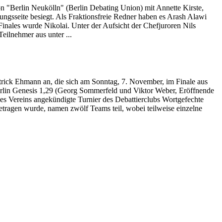
n "Berlin Neukölln" (Berlin Debating Union) mit Annette Kirste,
ngsseite besiegt. Als Fraktionsfreie Redner haben es Arash Alawi
nales wurde Nikolai. Unter der Aufsicht der Chefjuroren Nils
eilnehmer aus unter ...
ick Ehmann an, die sich am Sonntag, 7. November, im Finale aus
erlin Genesis 1,29 (Georg Sommerfeld und Viktor Weber, Eröffnende
es Vereins angekündigte Turnier des Debattierclubs Wortgefechte
tragen wurde, namen zwölf Teams teil, wobei teilweise einzelne