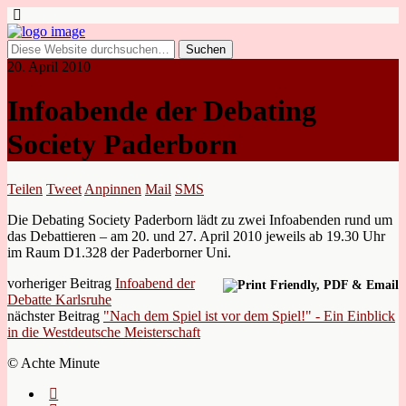
20. April 2010
Infoabende der Debating
Society Paderborn
Teilen
Tweet
Anpinnen
Mail
SMS
Die Debating Society Paderborn lädt zu zwei Infoabenden rund um
das Debattieren – am 20. und 27. April 2010 jeweils ab 19.30 Uhr
im Raum D1.328 der Paderborner Uni.
vorheriger Beitrag
Infoabend der
Debatte Karlsruhe
nächster Beitrag
"Nach dem Spiel ist vor dem Spiel!" - Ein Einblick
in die Westdeutsche Meisterschaft
© Achte Minute