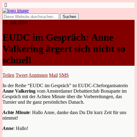
15. Juli 2010
EUDC im Gespräch: Anne
Valkering ärgert sich nicht so
schnell
Teilen
Tweet
Anpinnen
Mail
SMS
In der Reihe “EUDC im Gespräch” ist EUDC-Cheforganisatorin
Anne Valkering
vom Amsterdamer Debattierclub Bonaparte
im
Gespräch mit der Achten Minute über die Vorbereitungen, das
Turnier und ihr ganz persönliches Danach.
Achte Minute
: Hallo Anne, danke dass Du Dir kurz Zeit für uns
nimmst!
Anne
: Hallo!