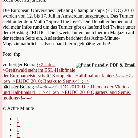
Die European Universities Debating Championships (EUDC) 2010
werden von 12. bis 17. Juli in Amsterdam ausgetragen. Das Turnier
steht unter dem Motto “Spread the love”. Die Debattierthemen und
viel mehr Infos rund um das Turnier gibt es laufend bei Twitter unter
dem Hashtag #EUDC. Die Tweets laufen auch hier im Magazin auf
der rechten Seite ein. Außerdem berichtet das Achte-Minute-
Magazin natürlich – also schaut hier regelmäßig vorbei!
Foto: fnp
vorheriger Beitrag
<!--:de--
>Greifswald steht im ESL-Halbfinale
der Europameisterschaft! Kompletter Halbfinalbreak hier<!--:--><!-
-:en-->EUDC 2010: Breaks to Semis<!--:-->
nächster Beitrag
<!--:de-->EUDC 2010: Die Themen der Viertel-
und Halbfinals<!--:--><!--:en-->EUDC 2010 Quarters' and Semis'
motions<!--:-->
© Achte Minute