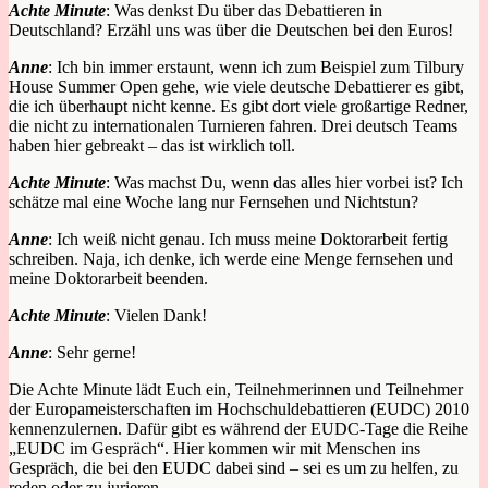
Achte Minute
: Was denkst Du über das Debattieren in
Deutschland? Erzähl uns was über die Deutschen bei den Euros!
Anne
: Ich bin immer erstaunt, wenn ich zum Beispiel zum Tilbury
House Summer Open gehe, wie viele deutsche Debattierer es gibt,
die ich überhaupt nicht kenne. Es gibt dort viele großartige Redner,
die nicht zu internationalen Turnieren fahren. Drei deutsch Teams
haben hier gebreakt – das ist wirklich toll.
Achte Minute
: Was machst Du, wenn das alles hier vorbei ist? Ich
schätze mal eine Woche lang nur Fernsehen und Nichtstun?
Anne
: Ich weiß nicht genau. Ich muss meine Doktorarbeit fertig
schreiben. Naja, ich denke, ich werde eine Menge fernsehen und
meine Doktorarbeit beenden.
Achte Minute
: Vielen Dank!
Anne
: Sehr gerne!
Die Achte Minute lädt Euch ein, Teilnehmerinnen und Teilnehmer
der Europameisterschaften im Hochschuldebattieren (EUDC) 2010
kennenzulernen. Dafür gibt es während der EUDC-Tage die Reihe
„EUDC im Gespräch“. Hier kommen wir mit Menschen ins
Gespräch, die bei den EUDC dabei sind – sei es um zu helfen, zu
reden oder zu jurieren.