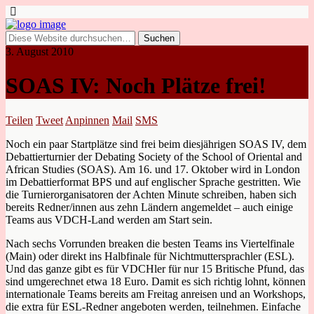
3. August 2010
SOAS IV: Noch Plätze frei!
Teilen
Tweet
Anpinnen
Mail
SMS
Noch ein paar Startplätze sind frei beim diesjährigen SOAS IV, dem
Debattierturnier der Debating Society of the School of Oriental and
African Studies (SOAS). Am 16. und 17. Oktober wird in London
im Debattierformat BPS und auf englischer Sprache gestritten. Wie
die Turnierorganisatoren der Achten Minute schreiben, haben sich
bereits Redner/innen aus zehn Ländern angemeldet – auch einige
Teams aus VDCH-Land werden am Start sein.
Nach sechs Vorrunden breaken die besten Teams ins Viertelfinale
(Main) oder direkt ins Halbfinale für Nichtmuttersprachler (ESL).
Und das ganze gibt es für VDCHler für nur 15 Britische Pfund, das
sind umgerechnet etwa 18 Euro. Damit es sich richtig lohnt, können
internationale Teams bereits am Freitag anreisen und an Workshops,
die extra für ESL-Redner angeboten werden, teilnehmen. Einfache