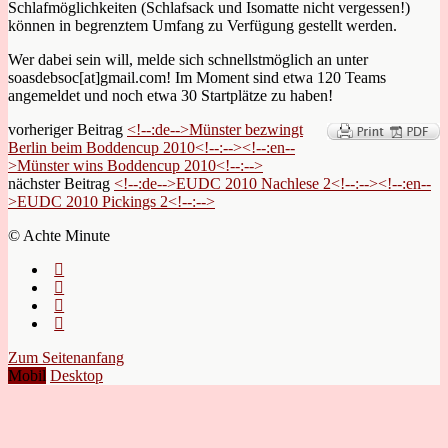
Schlafmöglichkeiten (Schlafsack und Isomatte nicht vergessen!)
können in begrenztem Umfang zu Verfügung gestellt werden.
Wer dabei sein will, melde sich schnellstmöglich an unter
soasdebsoc[at]gmail.com! Im Moment sind etwa 120 Teams
angemeldet und noch etwa 30 Startplätze zu haben!
vorheriger Beitrag
<!--:de-->Münster bezwingt
Berlin beim Boddencup 2010<!--:--><!--:en--
>Münster wins Boddencup 2010<!--:-->
nächster Beitrag
<!--:de-->EUDC 2010 Nachlese 2<!--:--><!--:en--
>EUDC 2010 Pickings 2<!--:-->
© Achte Minute
Zum Seitenanfang
Mobil
Desktop