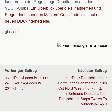
fungieren in der Regel junge Debattanten aus den
VDCH-Clubs.
Ein Überblick über die Finalthemen und
Sieger der bisherigen Masters‘ Cups findet sich auf der
neuen DDG-Internetseite.
glx / apf
Vorheriger Beitrag
Nächster Beitrag
<!--:de-->Leeds IV 2011<!-
<!--:de-->Deutschlandtour
-:--><!--:en-->Leeds IV
Dortmunder Debattanten: Kurs
2011<!--:-->
Ost-Nord-West<!--:--><!--:en--
>Dortmund Debaters Tour
Deutschland: Stops Twelve To
Fourteen<!--:-->