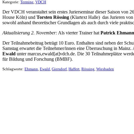
Kategorie:
Termine
,
VDCH
Der VDCH veranstaltet sein erstes Jurierseminar dieser Saison von 
House Köln) und
Torsten Rössing
(Klartext Halle) das Jurieren vo
sowohl anhand theoretischer Grundlagen als auch durch viele prakti
Aktualisierung 2. November:
Als vierter Trainer hat
Patrick Ehman
Der Teilnahmebeitrag beträgt 10 Euro. Enthalten sind neben der Sch
Samstag erwartet die Teilnehmer/innen eine Überraschung in Mainz
Ewald
unter marcus,ewald[at]vdch.de. Die 30 Teilnahmeplätze werde
für Bildung und Forschung (BMBF).
Schlagworte:
Ehmann
,
Ewald
,
Giersdorf
,
Haffert
,
Rössing
,
Wiesbaden