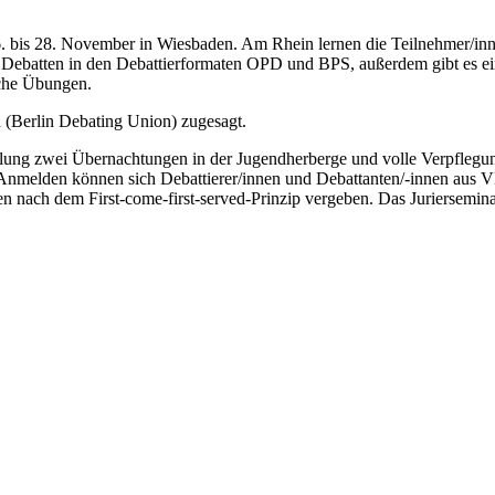
26. bis 28. November in Wiesbaden. Am Rhein lernen die Teilnehmer/i
n Debatten in den Debattierformaten OPD und BPS, außerdem gibt es ei
sche Übungen.
n
(Berlin Debating Union) zugesagt.
ulung zwei Übernachtungen in der Jugendherberge und volle Verpflegu
. Anmelden können sich Debattierer/innen und Debattanten/-innen a
n nach dem First-come-first-served-Prinzip vergeben. Das Juriersemin