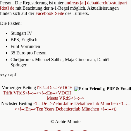
Person. Die Registrierung ist unter
andreas [at] debattierclub-stuttgart
[dot] de
mit Beachtung der n-1-Regel möglich. Aktualisierungen
finden sich auf der
Facebook-Seite
des Turniers.
Die Fakten:
Stuttgart IV
BPS, Englisch
Fünf Vorrunden
35 Euro pro Person
Chefjuroren: Michael Saliba, Maja Cimerman, Daniël
Springer
xzy / apf
Vorheriger Beitrag
<!--:de-->VDCH
Trifft VRdS<!--:--><!--:en-->VDCH
Meets VRdS<!--:-->
Nächster Beitrag
<!--:de-->Zehn Jahre Debattierclub München <!--:--
><!--:en-->Ten Years Debattierclub München <!--:-->
© Achte Minute