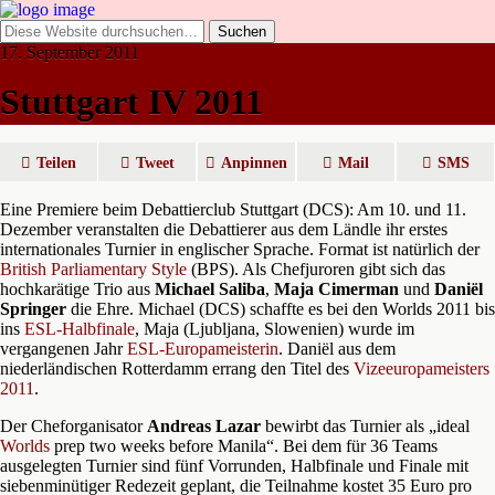
17. September 2011
Stuttgart IV 2011
Teilen
Tweet
Anpinnen
Mail
SMS
Eine Premiere beim Debattierclub Stuttgart (DCS): Am 10. und 11.
Dezember veranstalten die Debattierer aus dem Ländle ihr erstes
internationales Turnier in englischer Sprache. Format ist natürlich der
British Parliamentary Style
(BPS). Als Chefjuroren gibt sich das
hochkarätige Trio aus
Michael Saliba
,
Maja Cimerman
und
Daniël
Springer
die Ehre. Michael (DCS) schaffte es bei den Worlds 2011 bis
ins
ESL-Halbfinale
, Maja (Ljubljana, Slowenien) wurde im
vergangenen Jahr
ESL-Europameisterin
. Daniël aus dem
niederländischen Rotterdamm errang den Titel des
Vizeeuropameisters
2011
.
Der Cheforganisator
Andreas Lazar
bewirbt das Turnier als „ideal
Worlds
prep two weeks before Manila“. Bei dem für 36 Teams
ausgelegten Turnier sind fünf Vorrunden, Halbfinale und Finale mit
siebenminütiger Redezeit geplant, die Teilnahme kostet 35 Euro pro