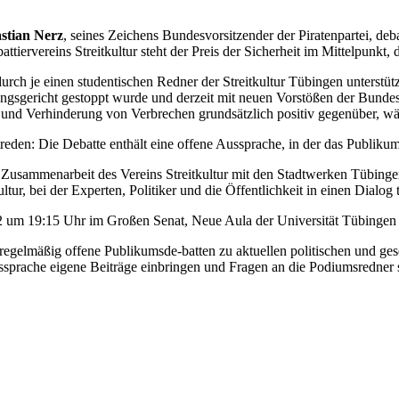
stian Nerz
, seines Zeichens Bundesvorsitzender der Piratenpartei, d
tiervereins Streitkultur steht der Preis der Sicherheit im Mittelpunkt, 
h je einen studentischen Redner der Streitkultur Tübingen unterstützt
sgericht gestoppt wurde und derzeit mit neuen Vorstößen der Bundesreg
 und Verhinderung von Verbrechen grundsätzlich positiv gegenüber, währ
eden: Die Debatte enthält eine offene Aussprache, in der das Publikum
 Zusammenarbeit des Vereins Streitkultur mit den Stadtwerken Tübing
r, bei der Experten, Politiker und die Öffentlichkeit in einen Dialog t
 um 19:15 Uhr im Großen Senat, Neue Aula der Universität Tübingen (
regelmäßig offene Publikumsde-batten zu aktuellen politischen und gese
ussprache eigene Beiträge einbringen und Fragen an die Podiumsredner 