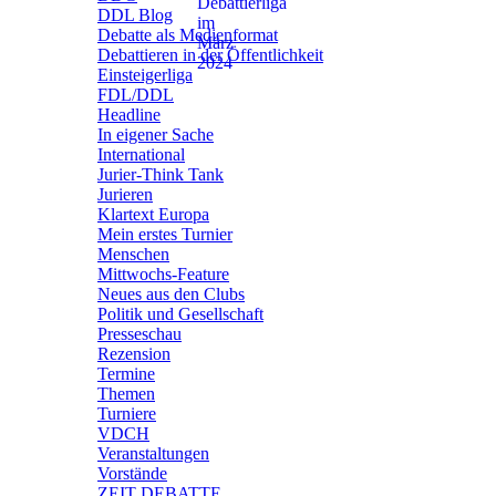
DDL Blog
Debatte als Medienformat
Debattieren in der Öffentlichkeit
Einsteigerliga
FDL/DDL
Headline
In eigener Sache
International
Jurier-Think Tank
Jurieren
Klartext Europa
Mein erstes Turnier
Menschen
Mittwochs-Feature
Neues aus den Clubs
Politik und Gesellschaft
Presseschau
Rezension
Termine
Themen
Turniere
VDCH
Veranstaltungen
Vorstände
ZEIT DEBATTE