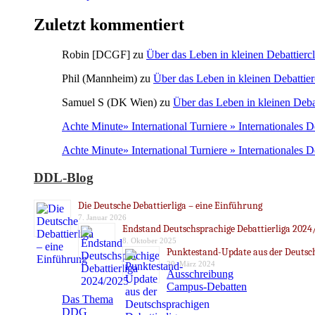
Zuletzt kommentiert
Robin [DCGF]
zu
Über das Leben in kleinen Debattierc
Phil (Mannheim)
zu
Über das Leben in kleinen Debattier
Samuel S (DK Wien)
zu
Über das Leben in kleinen Deba
Achte Minute» International Turniere » Internationales 
Achte Minute» International Turniere » Internationales 
DDL-Blog
Die Deutsche Debattierliga – eine Einführung
7. Januar 2026
Endstand Deutschsprachige Debattierliga 2024
8. Oktober 2025
Punktestand-Update aus der Deutsch
20. März 2024
Ausschreibung
Campus-Debatten
Das Thema
DDG