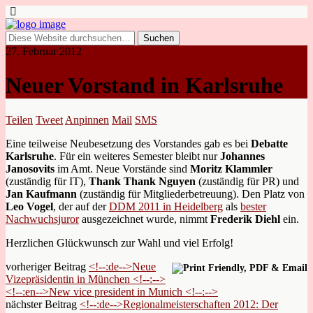
27. Februar 2012
Neuer Vorstand in Karlsruhe
Teilen
Tweet
Anpinnen
Mail
SMS
Eine teilweise Neubesetzung des Vorstandes gab es bei
Debatte
Karlsruhe
. Für ein weiteres Semester bleibt nur
Johannes
Janosovits
im Amt. Neue Vorstände sind
Moritz Klammler
(zuständig für IT),
Thank Thank Nguyen
(zuständig für PR) und
Jan Kaufmann
(zuständig für Mitgliederbetreuung). Den Platz von
Leo Vogel
, der auf der
DDM 2011 in Heidelberg
als
bester
Nachwuchsjuror
ausgezeichnet wurde, nimmt
Frederik Diehl
ein.
Herzlichen Glückwunsch zur Wahl und viel Erfolg!
vorheriger Beitrag
<!--:de-->Neue
Vizepräsidentin in München <!--:-->
<!--:en-->New vice president in Munich <!--:-->
nächster Beitrag
<!--:de-->Regionalmeisterschaften 2012: Der