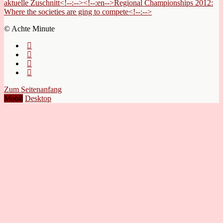
aktuelle Zuschnitt<!--:--><!--:en-->Regional Championships 2012:
Where the societies are ging to compete<!--:-->
© Achte Minute
Zum Seitenanfang
Mobil
Desktop