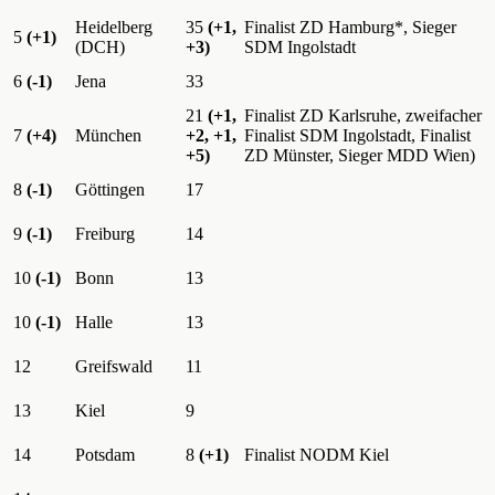
Heidelberg
35
(+1,
Finalist ZD Hamburg*, Sieger
5
(+1)
(DCH)
+3)
SDM Ingolstadt
6
(-1)
Jena
33
21
(+1,
Finalist ZD Karlsruhe, zweifacher
7
(+4)
München
+2, +1,
Finalist SDM Ingolstadt, Finalist
+5)
ZD Münster, Sieger MDD Wien)
8
(-1)
Göttingen
17
9
(-1)
Freiburg
14
10
(-1)
Bonn
13
10
(-1)
Halle
13
12
Greifswald
11
13
Kiel
9
14
Potsdam
8
(+1)
Finalist NODM Kiel