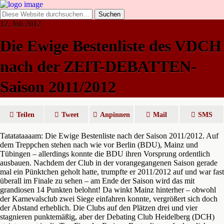
12. Juli 2012
Die Ewige Bestenliste des VDCH
nach der ZEIT-DEBATTEN-
Saison 2011/2012
Teilen
Tweet
Anpinnen
Mail
SMS
Tatatataaaam: Die Ewige Bestenliste nach der Saison 2011/2012. Auf
dem Treppchen stehen nach wie vor Berlin (BDU), Mainz und
Tübingen – allerdings konnte die BDU ihren Vorsprung ordentlich
ausbauen. Nachdem der Club in der vorangegangenen Saison gerade
mal ein Pünktchen geholt hatte, trumpfte er 2011/2012 auf und war fast
überall im Finale zu sehen – am Ende der Saison wird das mit
grandiosen 14 Punkten belohnt! Da winkt Mainz hinterher – obwohl
der Karnevalsclub zwei Siege einfahren konnte, vergrößert sich doch
der Abstand erheblich. Die Clubs auf den Plätzen drei und vier
stagnieren punktemäßig, aber der Debating Club Heidelberg (DCH)