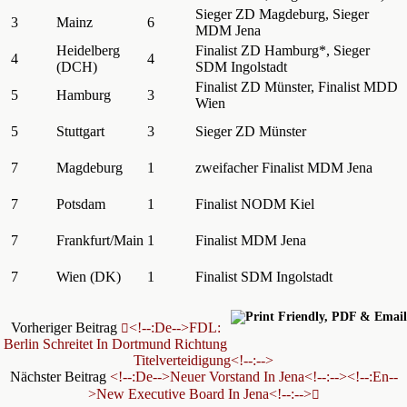
Sieger ZD Magdeburg, Sieger
3
Mainz
6
MDM Jena
Heidelberg
Finalist ZD Hamburg*, Sieger
4
4
(DCH)
SDM Ingolstadt
Finalist ZD Münster, Finalist MDD
5
Hamburg
3
Wien
5
Stuttgart
3
Sieger ZD Münster
7
Magdeburg
1
zweifacher Finalist MDM Jena
7
Potsdam
1
Finalist NODM Kiel
7
Frankfurt/Main
1
Finalist MDM Jena
7
Wien (DK)
1
Finalist SDM Ingolstadt
Vorheriger Beitrag
<!--:de-->FDL:
Berlin Schreitet In Dortmund Richtung
Titelverteidigung<!--:-->
Nächster Beitrag
<!--:de-->Neuer Vorstand In Jena<!--:--><!--:en--
>New Executive Board In Jena<!--:-->