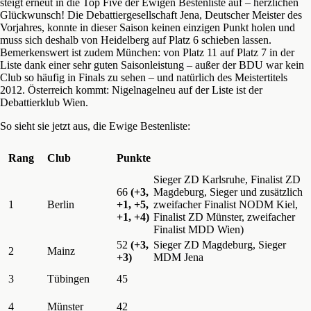
steigt erneut in die Top Five der Ewigen Bestenliste auf – herzlichen
Glückwunsch! Die Debattiergesellschaft Jena, Deutscher Meister des
Vorjahres, konnte in dieser Saison keinen einzigen Punkt holen und
muss sich deshalb von Heidelberg auf Platz 6 schieben lassen.
Bemerkenswert ist zudem München: von Platz 11 auf Platz 7 in der
Liste dank einer sehr guten Saisonleistung – außer der BDU war kein
Club so häufig in Finals zu sehen – und natürlich des Meistertitels
2012. Österreich kommt: Nigelnagelneu auf der Liste ist der
Debattierklub Wien.
So sieht sie jetzt aus, die Ewige Bestenliste:
Rang
Club
Punkte
Sieger ZD Karlsruhe, Finalist ZD
66
(+3,
Magdeburg, Sieger und zusätzlich
1
Berlin
+1, +5,
zweifacher Finalist NODM Kiel,
+1, +4)
Finalist ZD Münster, zweifacher
Finalist MDD Wien)
52
(+3,
Sieger ZD Magdeburg, Sieger
2
Mainz
+3)
MDM Jena
3
Tübingen
45
4
Münster
42