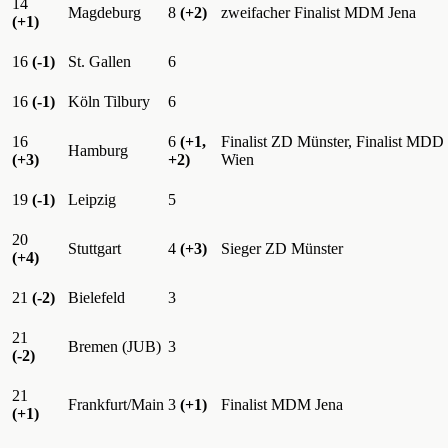
14
Magdeburg
8
(+2)
zweifacher Finalist MDM Jena
(+1)
16
(-1)
St. Gallen
6
16
(-1)
Köln Tilbury
6
16
6
(+1,
Finalist ZD Münster, Finalist MDD
Hamburg
(+3)
+2)
Wien
19
(-1)
Leipzig
5
20
Stuttgart
4
(+3)
Sieger ZD Münster
(+4)
21
(-2)
Bielefeld
3
21
Bremen (JUB)
3
(-2)
21
Frankfurt/Main
3
(+1)
Finalist MDM Jena
(+1)