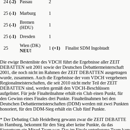
24
(-2)
Passau
2
25
(-1)
Marburg
1
Bremen
25
(-1)
1
(HDU)
25
(-1)
Dresden
1
Wien (DK)
25
1
(+1)
Finalist SDM Ingolstadt
NEU!
.
Die ewige Bestenliste des VDCH führt die Ergebnisse aller ZEIT
DEBATTEN seit 2001 sowie der Deutschen Debattiermeisterschaft
2001, die noch nicht im Rahmen der ZEIT DEBATTEN ausgetragen
wurde, zusammen. Auch die Ergebnisse der vom VDCH vergebenen
Regionalmeisterschaften, die seit 2010 nicht mehr Teil der ZEIT
DEBATTEN sind, werden gemäß den VDCH-Beschlüssen
aufgelistet. Für jede Finalteilnahme erhält ein Club einen Punkt, für
den Gewinn eines Finales drei Punkte. Finalteilnahmen bei den
Deutschen Debattiermeisterschaften (DDM) werden mit zwei Punkten
honoriert, für den DDM-Sieg erhält ein Club fünf Punkte.
.
* Der Debating Club Heidelberg gewann zwar die ZEIT DEBATTE
in Hamburg, bekommt für den Sieg aber keine Punkte, da das
Siegerteam ein Mixed Team war. Das im Finale unterlegene Team kam