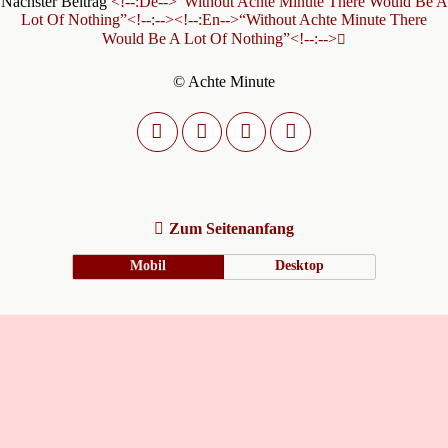
Nächster Beitrag
<!--:de-->“Without Achte Minute There Would Be A
Lot Of Nothing”<!--:--><!--:en-->“Without Achte Minute There
Would Be A Lot Of Nothing”<!--:-->
© Achte Minute
Zum Seitenanfang
Mobil
Desktop