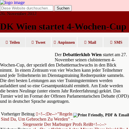
26. November 2012
DK Wien startet 4-Wochen-Cup
Teilen
Tweet
Anpinnen
Mail
SMS
Der
Debattierklub Wien
startet am 27.
November seinen clubinternen 4-
Wochen-Cup, der speziell den Debattiernachwuchs in den Blick
nimmt. In einem Zeitraum von vier Wochen kann jeder Teilnehmer
und jede Teilnehmerin im Dienstagstraining Rednerpunkte sammeln.
Die drei besten Leistungen aus vier Trainingsterminen werden
aufaddiert und so eine Gesamtpunktzahl ermittelt. Am Ende werden
die besten Neulinge (unter einem Jahr Redeerfahrung) gekürt. Das
Turnier wird im Format der Offenen Parlamentarischen Debatte (OPD)
und in deutscher Sprache ausgetragen.
Vorheriger Beitrag
<!--:de-->"Regeln
Sind Da, Um Gebrochen Zu Werden" -
Siegesserie Der Marburger Profs Reißt<!--:-->