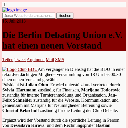
15. Juli 2013
Die Berlin Debating Union e.V.
hat einen neuen Vorstand
Teilen
Tweet
Anpinnen
Mail
SMS
Am vergangenen Dienstag hat die BDU in einer
rekordverdächtigen Mitgliederversammlung von 18 Uhr bis 00:30
einen neuen Vorstand gewählt.
Präsident ist
Julian Ohm
. Er wird unterstützt und vertreten durch
Sylvia Hartmann
zuständig für Finanzen,
Marijana Todorovic
zuständig für interne Turnieranmeldung und Organisation,
Jan-
Felix Schneider
zuständig für die Website, Kommunikation und
gemeinsam mit Marijana für Neumitglieder-Betreuung sowie
Christof Kebschull
zuständig für die Leitung der Club Debatte.
Ergänzt wird der Vorstand durch die sportliche Leitung in Person
von
Dessislava Kirova
und dem Rechnungsprüfer
Bastian