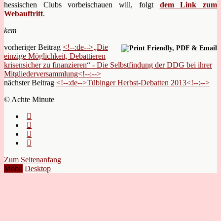
hessischen Clubs vorbeischauen will, folgt
dem Link zum
Webauftritt
.
kem
vorheriger Beitrag
<!--:de-->„Die
einzige Möglichkeit, Debattieren
krisensicher zu finanzieren“ - Die Selbstfindung der DDG bei ihrer
Mitgliederversammlung<!--:-->
nächster Beitrag
<!--:de-->Tübinger Herbst-Debatten 2013<!--:-->
© Achte Minute
Zum Seitenanfang
Mobil
Desktop