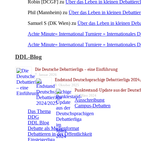
Robin [DCGF]
zu
Über das Leben in kleinen Debattierc
Phil (Mannheim)
zu
Über das Leben in kleinen Debattier
Samuel S (DK Wien)
zu
Über das Leben in kleinen Deba
Achte Minute» International Turniere » Internationales 
Achte Minute» International Turniere » Internationales 
DDL-Blog
Die Deutsche Debattierliga – eine Einführung
7. Januar 2026
Endstand Deutschsprachige Debattierliga 2024
8. Oktober 2025
Punktestand-Update aus der Deutsch
20. März 2024
Ausschreibung
Campus-Debatten
Das Thema
DDG
DDL Blog
Debatte als Medienformat
Debattieren in der Öffentlichkeit
Einsteigerliga