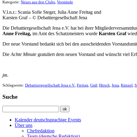
Kategorie:
Neues aus den Clubs
,
Vorstände
V.l.n.r.: Scania Sofie Steger, Julia Anne Freitag und
Karsten Graf – © Debattiergesellschaft Jena
Die Debattiergesellschaft Jena e.V. hat bei ihrer Mitgliederversamml
Anne Freitag,
im Amt des Schatzmeisters wurde
Karsten Graf
wied
Der neue Vorstand bedankt sich bei den ausscheidenden Vorstandsmi
Die
Achte Minute
gratuliert dem neuen Vorstand und wünscht viel Er
jm.
Schlagworte:
Debattiergesellschaft Jena e.V.
,
Freitag
,
Gräf
,
Hirsch
,
Jena
,
Künzel
,
S
Suche
Kalender deutschsprachige Events
Über uns
Chefredaktion
Team (deutsche Redaktion)