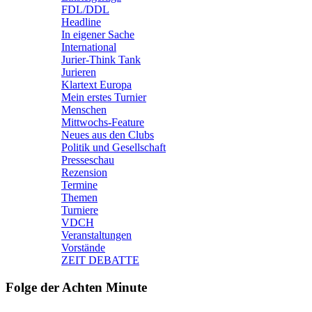
FDL/DDL
Headline
In eigener Sache
International
Jurier-Think Tank
Jurieren
Klartext Europa
Mein erstes Turnier
Menschen
Mittwochs-Feature
Neues aus den Clubs
Politik und Gesellschaft
Presseschau
Rezension
Termine
Themen
Turniere
VDCH
Veranstaltungen
Vorstände
ZEIT DEBATTE
Folge der Achten Minute