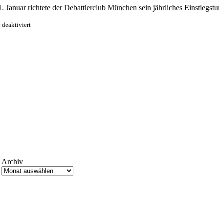
Januar richtete der Debattierclub München sein jährliches Einstiegs
für
deaktiviert
München
gewinnt
Transrapid
2026
Archiv