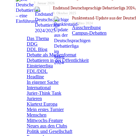
7. Januar 2026
Endstand Deutschsprachige Debattierliga 2024
8. Oktober 2025
Punktestand-Update aus der Deutsch
20. März 2024
Ausschreibung
Campus-Debatten
Das Thema
DDG
DDL Blog
Debatte als Medienformat
Debattieren in der Öffentlichkeit
Einsteigerliga
FDL/DDL
Headline
In eigener Sache
International
Jurier-Think Tank
Jurieren
Klartext Europa
Mein erstes Turnier
Menschen
Mittwochs-Feature
Neues aus den Clubs
Politik und Gesellschaft