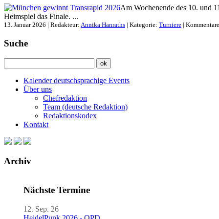
Am Wochenende des 10. und 11. 
Heimspiel das Finale. ...
13. Januar 2026 | Redakteur:
Annika Hanraths
| Kategorie:
Turniere
|
Kommentare 
Suche
Kalender deutschsprachige Events
Über uns
Chefredaktion
Team (deutsche Redaktion)
Redaktionskodex
Kontakt
Archiv
Nächste Termine
12. Sep. 26
HeidelPunk 2026 - OPD