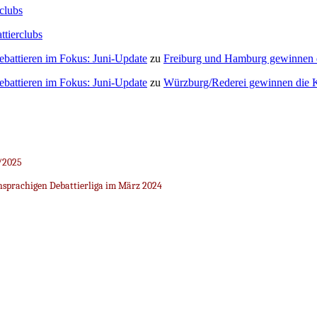
clubs
ttierclubs
Debattieren im Fokus: Juni-Update
zu
Freiburg und Hamburg gewinnen
Debattieren im Fokus: Juni-Update
zu
Würzburg/Rederei gewinnen die K
/2025
sprachigen Debattierliga im März 2024