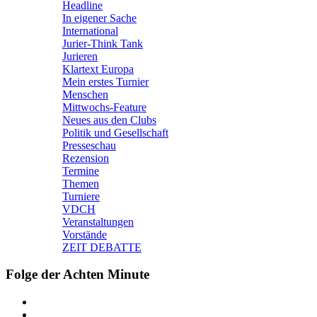
Headline
In eigener Sache
International
Jurier-Think Tank
Jurieren
Klartext Europa
Mein erstes Turnier
Menschen
Mittwochs-Feature
Neues aus den Clubs
Politik und Gesellschaft
Presseschau
Rezension
Termine
Themen
Turniere
VDCH
Veranstaltungen
Vorstände
ZEIT DEBATTE
Folge der Achten Minute