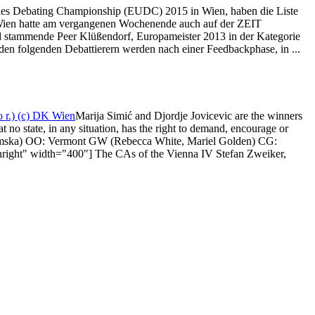
ties Debating Championship (EUDC) 2015 in Wien, haben die Liste
) Wien hatte am vergangenen Wochenende auch auf der ZEIT
stammende Peer Klüßendorf, Europameister 2013 in der Kategorie
en folgenden Debattierern werden nach einer Feedbackphase, in ...
Marija Simić and Djordje Jovicevic are the winners
o state, in any situation, has the right to demand, encourage or
 Łukomska) OO: Vermont GW (Rebecca White, Mariel Golden) CG:
nright" width="400"] The CAs of the Vienna IV Stefan Zweiker,