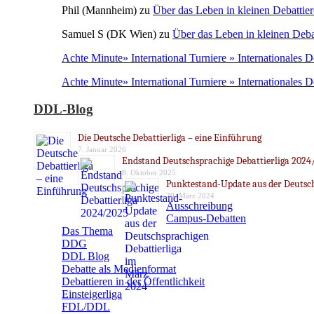
Phil (Mannheim)
zu
Über das Leben in kleinen Debattier
Samuel S (DK Wien)
zu
Über das Leben in kleinen Deba
Achte Minute» International Turniere » Internationales 
Achte Minute» International Turniere » Internationales 
DDL-Blog
Die Deutsche Debattierliga – eine Einführung
7. Januar 2026
Endstand Deutschsprachige Debattierliga 2024
8. Oktober 2025
Punktestand-Update aus der Deutsch
20. März 2024
Ausschreibung
Campus-Debatten
Das Thema
DDG
DDL Blog
Debatte als Medienformat
Debattieren in der Öffentlichkeit
Einsteigerliga
FDL/DDL