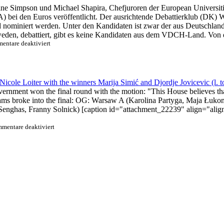
ine Simpson und Michael Shapira, Chefjuroren der European Universi
A) bei den Euros veröffentlicht. Der ausrichtende Debattierklub (DK
niert werden. Unter den Kandidaten ist zwar der aus Deutschland 
eden, debattiert, gibt es keine Kandidaten aus dem VDCH-Land. Von d
für
ntare deaktiviert
Feedback
zu
den
DCA-
Bewerbern
nment won the final round with the motion: "This House believes that n
der
EUDC
wing teams broke into the final: OG: Warsaw A (Karolina Partyga, Maja
in
 Senghas, Franny Solnick) [caption id="attachment_22239" align="alig
Wien
2015
für
mentare deaktiviert
A
small
foretaste
of
EUDC:
The
Vienna
IV
2014