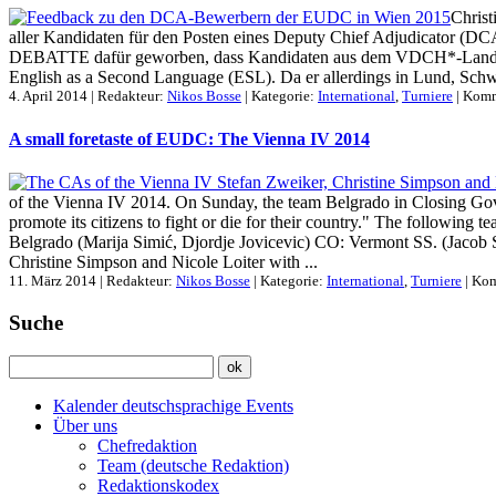
Christ
aller Kandidaten für den Posten eines Deputy Chief Adjudicator (DC
DEBATTE dafür geworben, dass Kandidaten aus dem VDCH*-Land nomi
English as a Second Language (ESL). Da er allerdings in Lund, Schw
4. April 2014 | Redakteur:
Nikos Bosse
| Kategorie:
International
,
Turniere
|
Komme
A small foretaste of EUDC: The Vienna IV 2014
of the Vienna IV 2014. On Sunday, the team Belgrado in Closing Gover
promote its citizens to fight or die for their country." The follo
Belgrado (Marija Simić, Djordje Jovicevic) CO: Vermont SS. (Jacob
Christine Simpson and Nicole Loiter with ...
11. März 2014 | Redakteur:
Nikos Bosse
| Kategorie:
International
,
Turniere
|
Kom
Suche
Kalender deutschsprachige Events
Über uns
Chefredaktion
Team (deutsche Redaktion)
Redaktionskodex