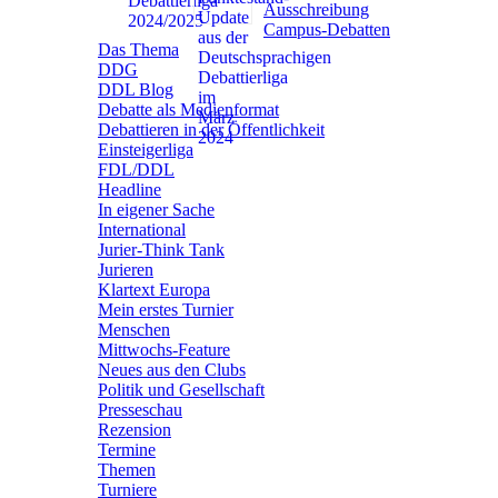
Ausschreibung
Campus-Debatten
Das Thema
DDG
DDL Blog
Debatte als Medienformat
Debattieren in der Öffentlichkeit
Einsteigerliga
FDL/DDL
Headline
In eigener Sache
International
Jurier-Think Tank
Jurieren
Klartext Europa
Mein erstes Turnier
Menschen
Mittwochs-Feature
Neues aus den Clubs
Politik und Gesellschaft
Presseschau
Rezension
Termine
Themen
Turniere