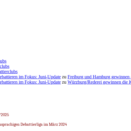
lubs
clubs
ttierclubs
Debattieren im Fokus: Juni-Update
zu
Freiburg und Hamburg gewinnen
Debattieren im Fokus: Juni-Update
zu
Würzburg/Rederei gewinnen die K
/2025
sprachigen Debattierliga im März 2024